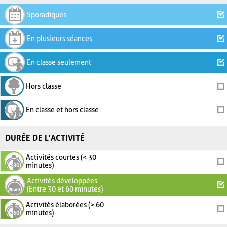
Sporadiques
En plusieurs séances
En classe seulement
Hors classe
En classe et hors classe
DURÉE DE L'ACTIVITÉ
Activités courtes (< 30
minutes)
Activités développées
(Entre 30 et 60 minutes)
Activités élaborées (> 60
minutes)