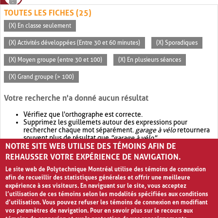
TOUTES LES FICHES (25)
(X) En classe seulement
(X) Activités développées (Entre 30 et 60 minutes)
(X) Sporadiques
(X) Moyen groupe (entre 30 et 100)
(X) En plusieurs séances
(X) Grand groupe (> 100)
Votre recherche n'a donné aucun résultat
Vérifiez que l'orthographe est correcte.
Supprimez les guillemets autour des expressions pour
rechercher chaque mot séparément.
garage à vélo
retournera
souvent plus de résultat que
"garage à vélo"
.
NOTRE SITE WEB UTILISE DES TÉMOINS AFIN DE
Envisagez d'élargir votre recherche avec
OR
.
garage OR vélo
retournera souvent plus de résultat que
garage à vélo
.
REHAUSSER VOTRE EXPÉRIENCE DE NAVIGATION.
Le site web de Polytechnique Montréal utilise des témoins de connexion
afin de recueillir des statistiques générales et offrir une meilleure
expérience à ses visiteurs. En naviguant sur le site, vous acceptez
l’utilisation de ces témoins selon les modalités spécifiées aux conditions
d’utilisation. Vous pouvez refuser les témoins de connexion en modifiant
vos paramètres de navigation. Pour en savoir plus sur le recours aux