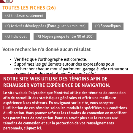
TOUTES LES FICHES (26)
(X) En classe seulement
(X) Activités développées (Entre 30 et 60 minutes)
(X) Sporadiques
(X) Individuel
(X) Moyen groupe (entre 30 et 100)
Votre recherche n'a donné aucun résultat
Vérifiez que l'orthographe est correcte.
Supprimez les guillemets autour des expressions pour
rechercher chaque mot séparément.
garage à vélo
retournera
souvent plus de résultat que
"garage à vélo"
.
NOTRE SITE WEB UTILISE DES TÉMOINS AFIN DE
Envisagez d'élargir votre recherche avec
OR
.
garage OR vélo
retournera souvent plus de résultat que
garage à vélo
.
REHAUSSER VOTRE EXPÉRIENCE DE NAVIGATION.
Le site web de Polytechnique Montréal utilise des témoins de connexion
afin de recueillir des statistiques générales et offrir une meilleure
expérience à ses visiteurs. En naviguant sur le site, vous acceptez
l’utilisation de ces témoins selon les modalités spécifiées aux conditions
d’utilisation. Vous pouvez refuser les témoins de connexion en modifiant
vos paramètres de navigation. Pour en savoir plus sur le recours aux
témoins de connexion et sur la protection de vos renseignements
personnels,
cliquez ici
.
Avis de confidentialité et conditions d’utilisation