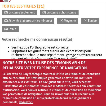
TOUTES LES FICHES (31)
(X) En classe seulement
(X) En classe et hors classe
(X) Activités élaborées (> 60 minutes)
(X) Moyenne
(X) Équipe
(X) Faible
Votre recherche n'a donné aucun résultat
Vérifiez que l'orthographe est correcte.
Supprimez les guillemets autour des expressions pour
rechercher chaque mot séparément.
garage à vélo
retournera
souvent plus de résultat que
"garage à vélo"
.
NOTRE SITE WEB UTILISE DES TÉMOINS AFIN DE
Envisagez d'élargir votre recherche avec
OR
.
garage OR vélo
retournera souvent plus de résultat que
garage à vélo
.
REHAUSSER VOTRE EXPÉRIENCE DE NAVIGATION.
Le site web de Polytechnique Montréal utilise des témoins de connexion
afin de recueillir des statistiques générales et offrir une meilleure
expérience à ses visiteurs. En naviguant sur le site, vous acceptez
l’utilisation de ces témoins selon les modalités spécifiées aux conditions
d’utilisation. Vous pouvez refuser les témoins de connexion en modifiant
vos paramètres de navigation. Pour en savoir plus sur le recours aux
témoins de connexion et sur la protection de vos renseignements
personnels,
cliquez ici
.
Avis de confidentialité et conditions d’utilisation