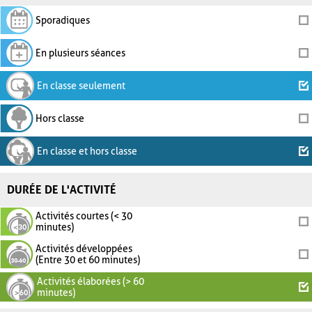
Sporadiques
En plusieurs séances
En classe seulement
Hors classe
En classe et hors classe
DURÉE DE L'ACTIVITÉ
Activités courtes (< 30
minutes)
Activités développées
(Entre 30 et 60 minutes)
Activités élaborées (> 60
minutes)