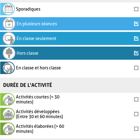
Sporadiques
En plusieurs séances
En classe seulement
Hors classe
En classe et hors classe
DURÉE DE L'ACTIVITÉ
Activités courtes (< 30
minutes)
Activités développées
(Entre 30 et 60 minutes)
Activités élaborées (> 60
minutes)