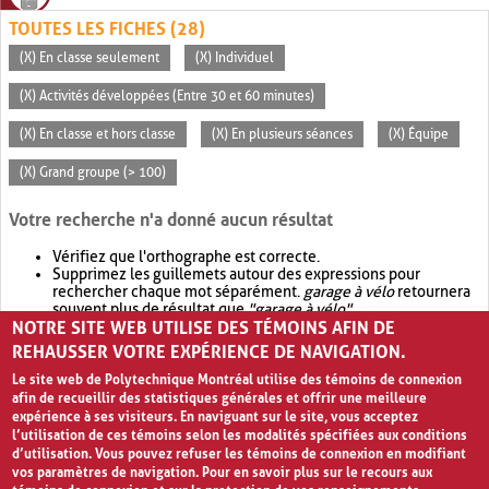
TOUTES LES FICHES (28)
(X) En classe seulement
(X) Individuel
(X) Activités développées (Entre 30 et 60 minutes)
(X) En classe et hors classe
(X) En plusieurs séances
(X) Équipe
(X) Grand groupe (> 100)
Votre recherche n'a donné aucun résultat
Vérifiez que l'orthographe est correcte.
Supprimez les guillemets autour des expressions pour
rechercher chaque mot séparément.
garage à vélo
retournera
souvent plus de résultat que
"garage à vélo"
.
NOTRE SITE WEB UTILISE DES TÉMOINS AFIN DE
Envisagez d'élargir votre recherche avec
OR
.
garage OR vélo
retournera souvent plus de résultat que
garage à vélo
.
REHAUSSER VOTRE EXPÉRIENCE DE NAVIGATION.
Le site web de Polytechnique Montréal utilise des témoins de connexion
afin de recueillir des statistiques générales et offrir une meilleure
expérience à ses visiteurs. En naviguant sur le site, vous acceptez
l’utilisation de ces témoins selon les modalités spécifiées aux conditions
d’utilisation. Vous pouvez refuser les témoins de connexion en modifiant
vos paramètres de navigation. Pour en savoir plus sur le recours aux