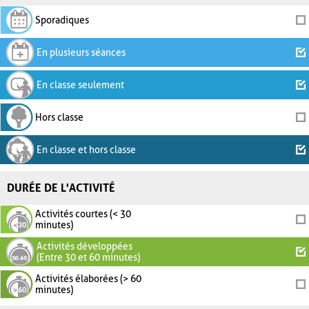
Sporadiques
En plusieurs séances
En classe seulement
Hors classe
En classe et hors classe
DURÉE DE L'ACTIVITÉ
Activités courtes (< 30
minutes)
Activités développées
(Entre 30 et 60 minutes)
Activités élaborées (> 60
minutes)