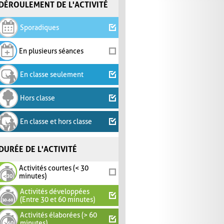
DÉROULEMENT DE L'ACTIVITÉ
Sporadiques
En plusieurs séances
En classe seulement
Hors classe
En classe et hors classe
DURÉE DE L'ACTIVITÉ
Activités courtes (< 30
minutes)
Activités développées
(Entre 30 et 60 minutes)
Activités élaborées (> 60
minutes)