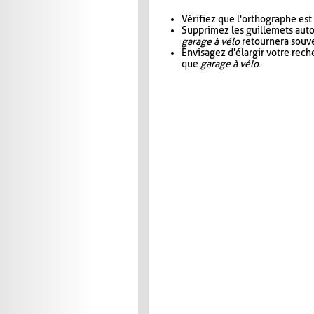
Vérifiez que l'orthographe est
Supprimez les guillemets aut
garage à vélo
retournera souve
Envisagez d'élargir votre rec
que
garage à vélo
.