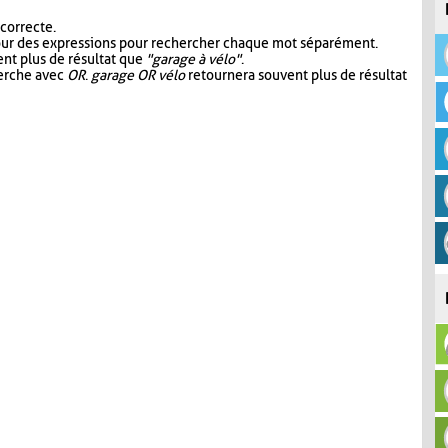
 correcte.
our des expressions pour rechercher chaque mot séparément.
nt plus de résultat que
"garage à vélo"
.
herche avec
OR
.
garage OR vélo
retournera souvent plus de résultat