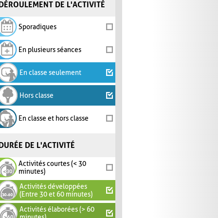
DÉROULEMENT DE L'ACTIVITÉ
Sporadiques
En plusieurs séances
En classe seulement
Hors classe
En classe et hors classe
DURÉE DE L'ACTIVITÉ
Activités courtes (< 30
minutes)
Activités développées
(Entre 30 et 60 minutes)
Activités élaborées (> 60
minutes)