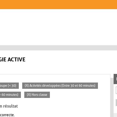
IE ACTIVE
roupe (< 30)
(X) Activités développées (Entre 30 et 60 minutes)
(> 60 minutes)
(X) Hors classe
n résultat
 correcte.