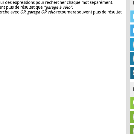
our des expressions pour rechercher chaque mot séparément.
nt plus de résultat que
"garage à vélo"
.
herche avec
OR
.
garage OR vélo
retournera souvent plus de résultat