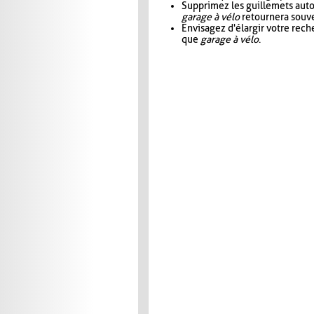
Supprimez les guillemets aut
garage à vélo
retournera souve
Envisagez d'élargir votre rec
que
garage à vélo
.