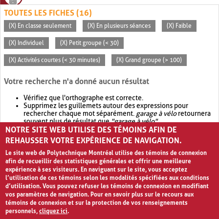
TOUTES LES FICHES (16)
(X) En classe seulement
(X) En plusieurs séances
(X) Faible
(X) Individuel
(X) Petit groupe (< 30)
(X) Activités courtes (< 30 minutes)
(X) Grand groupe (> 100)
Votre recherche n'a donné aucun résultat
Vérifiez que l'orthographe est correcte.
Supprimez les guillemets autour des expressions pour
rechercher chaque mot séparément.
garage à vélo
retournera
souvent plus de résultat que
"garage à vélo"
.
NOTRE SITE WEB UTILISE DES TÉMOINS AFIN DE
Envisagez d'élargir votre recherche avec
OR
.
garage OR vélo
retournera souvent plus de résultat que
garage à vélo
.
REHAUSSER VOTRE EXPÉRIENCE DE NAVIGATION.
Le site web de Polytechnique Montréal utilise des témoins de connexion
afin de recueillir des statistiques générales et offrir une meilleure
expérience à ses visiteurs. En naviguant sur le site, vous acceptez
l’utilisation de ces témoins selon les modalités spécifiées aux conditions
d’utilisation. Vous pouvez refuser les témoins de connexion en modifiant
vos paramètres de navigation. Pour en savoir plus sur le recours aux
témoins de connexion et sur la protection de vos renseignements
personnels,
cliquez ici
.
Avis de confidentialité et conditions d’utilisation