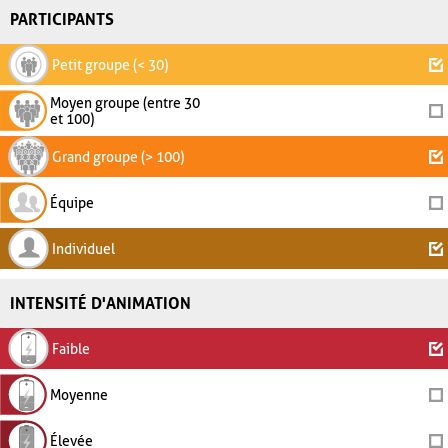
PARTICIPANTS
Petit groupe (< 30)
Moyen groupe (entre 30
et 100)
Grand groupe (> 100)
Équipe
Individuel
INTENSITÉ D'ANIMATION
Faible
Moyenne
Élevée