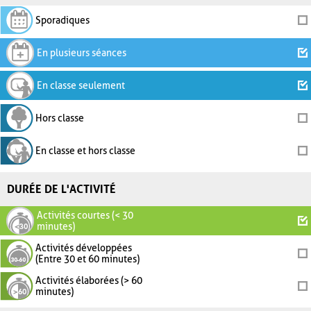
Sporadiques
En plusieurs séances
En classe seulement
Hors classe
En classe et hors classe
DURÉE DE L'ACTIVITÉ
Activités courtes (< 30
minutes)
Activités développées
(Entre 30 et 60 minutes)
Activités élaborées (> 60
minutes)