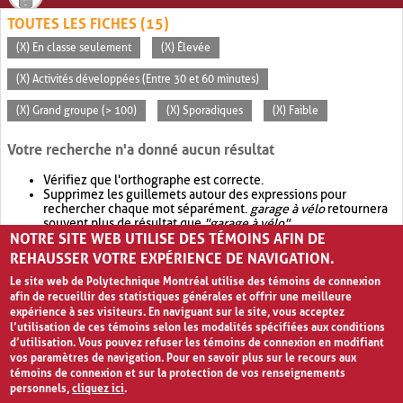
TOUTES LES FICHES (15)
(X) En classe seulement
(X) Élevée
(X) Activités développées (Entre 30 et 60 minutes)
(X) Grand groupe (> 100)
(X) Sporadiques
(X) Faible
Votre recherche n'a donné aucun résultat
Vérifiez que l'orthographe est correcte.
Supprimez les guillemets autour des expressions pour
rechercher chaque mot séparément.
garage à vélo
retournera
souvent plus de résultat que
"garage à vélo"
.
NOTRE SITE WEB UTILISE DES TÉMOINS AFIN DE
Envisagez d'élargir votre recherche avec
OR
.
garage OR vélo
retournera souvent plus de résultat que
garage à vélo
.
REHAUSSER VOTRE EXPÉRIENCE DE NAVIGATION.
Le site web de Polytechnique Montréal utilise des témoins de connexion
afin de recueillir des statistiques générales et offrir une meilleure
expérience à ses visiteurs. En naviguant sur le site, vous acceptez
l’utilisation de ces témoins selon les modalités spécifiées aux conditions
d’utilisation. Vous pouvez refuser les témoins de connexion en modifiant
vos paramètres de navigation. Pour en savoir plus sur le recours aux
témoins de connexion et sur la protection de vos renseignements
personnels,
cliquez ici
.
Avis de confidentialité et conditions d’utilisation