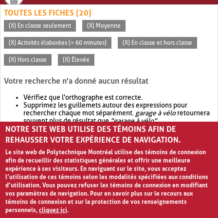
TOUTES LES FICHES (20)
(X) En classe seulement
(X) Moyenne
(X) Activités élaborées (> 60 minutes)
(X) En classe et hors classe
(X) Hors classe
(X) Élevée
Votre recherche n'a donné aucun résultat
Vérifiez que l'orthographe est correcte.
Supprimez les guillemets autour des expressions pour
rechercher chaque mot séparément.
garage à vélo
retournera
souvent plus de résultat que
"garage à vélo"
.
NOTRE SITE WEB UTILISE DES TÉMOINS AFIN DE
Envisagez d'élargir votre recherche avec
OR
.
garage OR vélo
retournera souvent plus de résultat que
garage à vélo
.
REHAUSSER VOTRE EXPÉRIENCE DE NAVIGATION.
Le site web de Polytechnique Montréal utilise des témoins de connexion
afin de recueillir des statistiques générales et offrir une meilleure
expérience à ses visiteurs. En naviguant sur le site, vous acceptez
l’utilisation de ces témoins selon les modalités spécifiées aux conditions
d’utilisation. Vous pouvez refuser les témoins de connexion en modifiant
vos paramètres de navigation. Pour en savoir plus sur le recours aux
témoins de connexion et sur la protection de vos renseignements
personnels,
cliquez ici
.
Avis de confidentialité et conditions d’utilisation