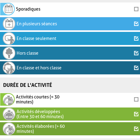
Sporadiques
En plusieurs séances
En classe seulement
Hors classe
En classe et hors classe
DURÉE DE L'ACTIVITÉ
Activités courtes (< 30
minutes)
Activités développées
(Entre 30 et 60 minutes)
Activités élaborées (> 60
minutes)