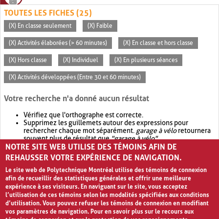
TOUTES LES FICHES (25)
(X) En classe seulement
(X) Faible
(X) Activités élaborées (> 60 minutes)
(X) En classe et hors classe
(X) Hors classe
(X) Individuel
(X) En plusieurs séances
(X) Activités développées (Entre 30 et 60 minutes)
Votre recherche n'a donné aucun résultat
Vérifiez que l'orthographe est correcte.
Supprimez les guillemets autour des expressions pour
rechercher chaque mot séparément.
garage à vélo
retournera
souvent plus de résultat que
"garage à vélo"
.
NOTRE SITE WEB UTILISE DES TÉMOINS AFIN DE
Envisagez d'élargir votre recherche avec
OR
.
garage OR vélo
retournera souvent plus de résultat que
garage à vélo
.
REHAUSSER VOTRE EXPÉRIENCE DE NAVIGATION.
Le site web de Polytechnique Montréal utilise des témoins de connexion
afin de recueillir des statistiques générales et offrir une meilleure
expérience à ses visiteurs. En naviguant sur le site, vous acceptez
l’utilisation de ces témoins selon les modalités spécifiées aux conditions
d’utilisation. Vous pouvez refuser les témoins de connexion en modifiant
vos paramètres de navigation. Pour en savoir plus sur le recours aux