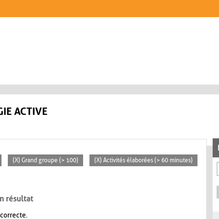
IE ACTIVE
(X) Grand groupe (> 100)
(X) Activités élaborées (> 60 minutes)
n résultat
 correcte.