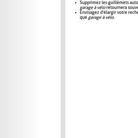
Supprimez les guillemets aut
garage à vélo
retournera souve
Envisagez d'élargir votre rec
que
garage à vélo
.