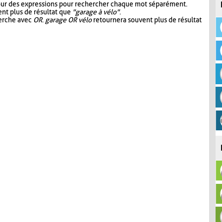
our des expressions pour rechercher chaque mot séparément.
nt plus de résultat que
"garage à vélo"
.
herche avec
OR
.
garage OR vélo
retournera souvent plus de résultat