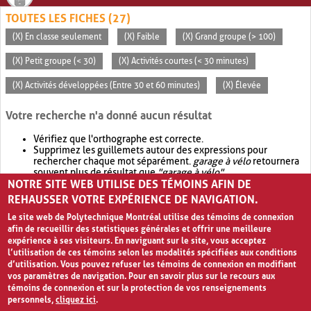
TOUTES LES FICHES (27)
(X) En classe seulement
(X) Faible
(X) Grand groupe (> 100)
(X) Petit groupe (< 30)
(X) Activités courtes (< 30 minutes)
(X) Activités développées (Entre 30 et 60 minutes)
(X) Élevée
Votre recherche n'a donné aucun résultat
Vérifiez que l'orthographe est correcte.
Supprimez les guillemets autour des expressions pour
rechercher chaque mot séparément.
garage à vélo
retournera
souvent plus de résultat que
"garage à vélo"
.
NOTRE SITE WEB UTILISE DES TÉMOINS AFIN DE
Envisagez d'élargir votre recherche avec
OR
.
garage OR vélo
retournera souvent plus de résultat que
garage à vélo
.
REHAUSSER VOTRE EXPÉRIENCE DE NAVIGATION.
Le site web de Polytechnique Montréal utilise des témoins de connexion
afin de recueillir des statistiques générales et offrir une meilleure
expérience à ses visiteurs. En naviguant sur le site, vous acceptez
l’utilisation de ces témoins selon les modalités spécifiées aux conditions
d’utilisation. Vous pouvez refuser les témoins de connexion en modifiant
vos paramètres de navigation. Pour en savoir plus sur le recours aux
témoins de connexion et sur la protection de vos renseignements
personnels,
cliquez ici
.
Avis de confidentialité et conditions d’utilisation