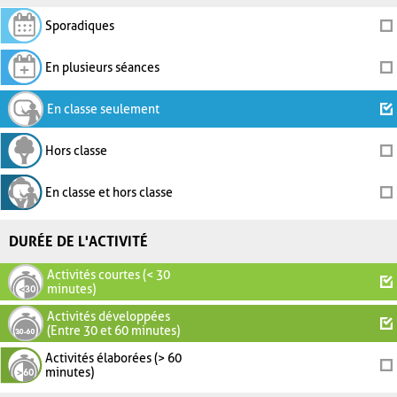
Sporadiques
En plusieurs séances
En classe seulement
Hors classe
En classe et hors classe
DURÉE DE L'ACTIVITÉ
Activités courtes (< 30
minutes)
Activités développées
(Entre 30 et 60 minutes)
Activités élaborées (> 60
minutes)