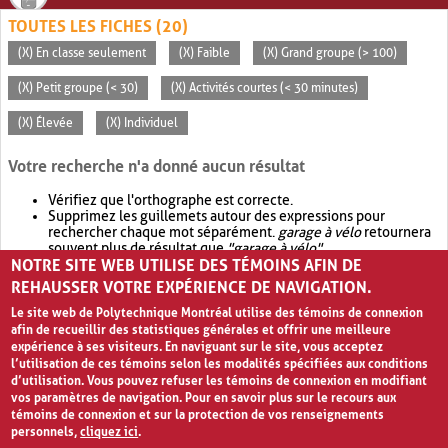
TOUTES LES FICHES (20)
(X) En classe seulement
(X) Faible
(X) Grand groupe (> 100)
(X) Petit groupe (< 30)
(X) Activités courtes (< 30 minutes)
(X) Élevée
(X) Individuel
Votre recherche n'a donné aucun résultat
Vérifiez que l'orthographe est correcte.
Supprimez les guillemets autour des expressions pour
rechercher chaque mot séparément.
garage à vélo
retournera
souvent plus de résultat que
"garage à vélo"
.
NOTRE SITE WEB UTILISE DES TÉMOINS AFIN DE
Envisagez d'élargir votre recherche avec
OR
.
garage OR vélo
retournera souvent plus de résultat que
garage à vélo
.
REHAUSSER VOTRE EXPÉRIENCE DE NAVIGATION.
Le site web de Polytechnique Montréal utilise des témoins de connexion
afin de recueillir des statistiques générales et offrir une meilleure
expérience à ses visiteurs. En naviguant sur le site, vous acceptez
l’utilisation de ces témoins selon les modalités spécifiées aux conditions
d’utilisation. Vous pouvez refuser les témoins de connexion en modifiant
vos paramètres de navigation. Pour en savoir plus sur le recours aux
témoins de connexion et sur la protection de vos renseignements
personnels,
cliquez ici
.
Avis de confidentialité et conditions d’utilisation