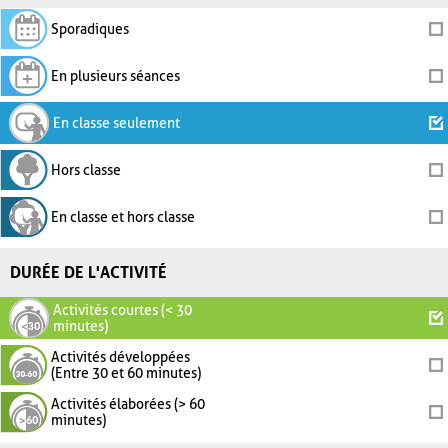
Sporadiques
En plusieurs séances
En classe seulement
Hors classe
En classe et hors classe
DURÉE DE L'ACTIVITÉ
Activités courtes (< 30
minutes)
Activités développées
(Entre 30 et 60 minutes)
Activités élaborées (> 60
minutes)