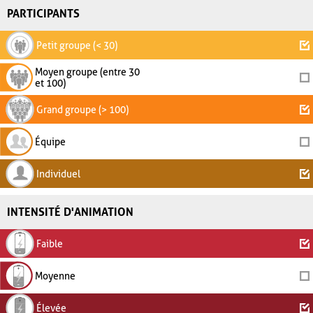
PARTICIPANTS
Petit groupe (< 30)
Moyen groupe (entre 30
et 100)
Grand groupe (> 100)
Équipe
Individuel
INTENSITÉ D'ANIMATION
Faible
Moyenne
Élevée