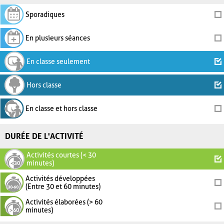
Sporadiques
En plusieurs séances
En classe seulement
Hors classe
En classe et hors classe
DURÉE DE L'ACTIVITÉ
Activités courtes (< 30
minutes)
Activités développées
(Entre 30 et 60 minutes)
Activités élaborées (> 60
minutes)