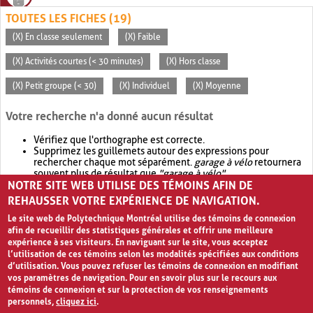
TOUTES LES FICHES (19)
(X) En classe seulement
(X) Faible
(X) Activités courtes (< 30 minutes)
(X) Hors classe
(X) Petit groupe (< 30)
(X) Individuel
(X) Moyenne
Votre recherche n'a donné aucun résultat
Vérifiez que l'orthographe est correcte.
Supprimez les guillemets autour des expressions pour
rechercher chaque mot séparément.
garage à vélo
retournera
souvent plus de résultat que
"garage à vélo"
.
NOTRE SITE WEB UTILISE DES TÉMOINS AFIN DE
Envisagez d'élargir votre recherche avec
OR
.
garage OR vélo
retournera souvent plus de résultat que
garage à vélo
.
REHAUSSER VOTRE EXPÉRIENCE DE NAVIGATION.
Le site web de Polytechnique Montréal utilise des témoins de connexion
afin de recueillir des statistiques générales et offrir une meilleure
expérience à ses visiteurs. En naviguant sur le site, vous acceptez
l’utilisation de ces témoins selon les modalités spécifiées aux conditions
d’utilisation. Vous pouvez refuser les témoins de connexion en modifiant
vos paramètres de navigation. Pour en savoir plus sur le recours aux
témoins de connexion et sur la protection de vos renseignements
personnels,
cliquez ici
.
Avis de confidentialité et conditions d’utilisation