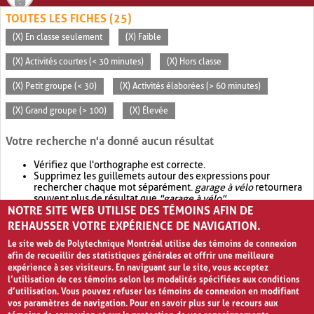
TOUTES LES FICHES (25)
(X) En classe seulement
(X) Faible
(X) Activités courtes (< 30 minutes)
(X) Hors classe
(X) Petit groupe (< 30)
(X) Activités élaborées (> 60 minutes)
(X) Grand groupe (> 100)
(X) Élevée
Votre recherche n'a donné aucun résultat
Vérifiez que l'orthographe est correcte.
Supprimez les guillemets autour des expressions pour
rechercher chaque mot séparément.
garage à vélo
retournera
souvent plus de résultat que
"garage à vélo"
.
NOTRE SITE WEB UTILISE DES TÉMOINS AFIN DE
Envisagez d'élargir votre recherche avec
OR
.
garage OR vélo
retournera souvent plus de résultat que
garage à vélo
.
REHAUSSER VOTRE EXPÉRIENCE DE NAVIGATION.
Le site web de Polytechnique Montréal utilise des témoins de connexion
afin de recueillir des statistiques générales et offrir une meilleure
expérience à ses visiteurs. En naviguant sur le site, vous acceptez
l’utilisation de ces témoins selon les modalités spécifiées aux conditions
d’utilisation. Vous pouvez refuser les témoins de connexion en modifiant
vos paramètres de navigation. Pour en savoir plus sur le recours aux