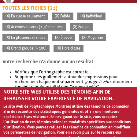
TOUTES LES FICHES (31)
(X) En classe seulement
(X) Faible
(X) Individuel
(X) Activités courtes (< 30 minutes)
(X) Équipe
(X) En plusieurs séances
(X) Élevée
(X) Moyenne
(X) Grand groupe (> 100)
(X) Hors classe
Votre recherche n'a donné aucun résultat
Vérifiez que l'orthographe est correcte.
Supprimez les guillemets autour des expressions pour
rechercher chaque mot séparément.
garage à vélo
retournera
souvent plus de résultat que
"garage à vélo"
.
NOTRE SITE WEB UTILISE DES TÉMOINS AFIN DE
Envisagez d'élargir votre recherche avec
OR
.
garage OR vélo
retournera souvent plus de résultat que
garage à vélo
.
REHAUSSER VOTRE EXPÉRIENCE DE NAVIGATION.
Le site web de Polytechnique Montréal utilise des témoins de connexion
afin de recueillir des statistiques générales et offrir une meilleure
expérience à ses visiteurs. En naviguant sur le site, vous acceptez
l’utilisation de ces témoins selon les modalités spécifiées aux conditions
d’utilisation. Vous pouvez refuser les témoins de connexion en modifiant
vos paramètres de navigation. Pour en savoir plus sur le recours aux