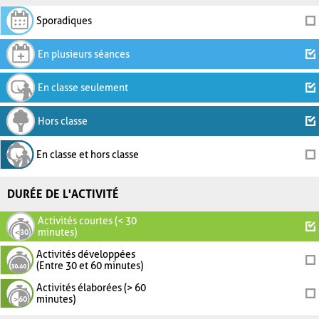
Sporadiques
En plusieurs séances
En classe seulement
Hors classe
En classe et hors classe
DURÉE DE L'ACTIVITÉ
Activités courtes (< 30
minutes)
Activités développées
(Entre 30 et 60 minutes)
Activités élaborées (> 60
minutes)