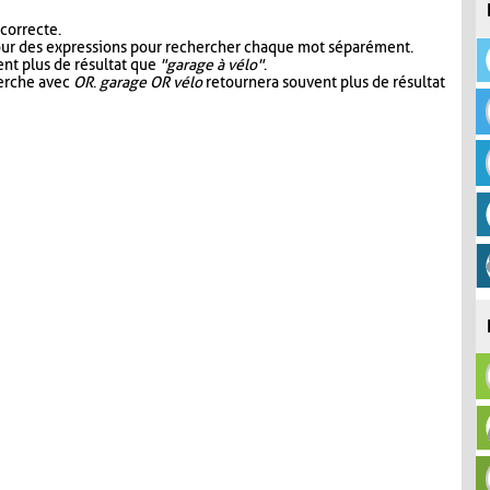
 correcte.
our des expressions pour rechercher chaque mot séparément.
nt plus de résultat que
"garage à vélo"
.
herche avec
OR
.
garage OR vélo
retournera souvent plus de résultat