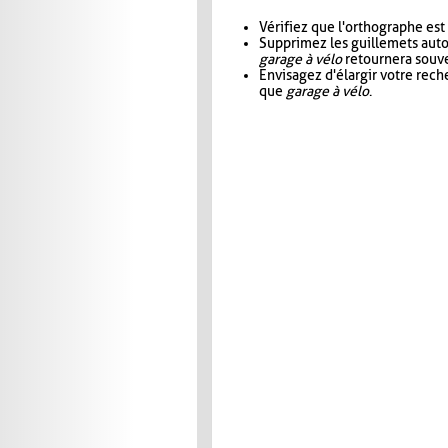
Vérifiez que l'orthographe est
Supprimez les guillemets aut
garage à vélo
retournera souve
Envisagez d'élargir votre rec
que
garage à vélo
.