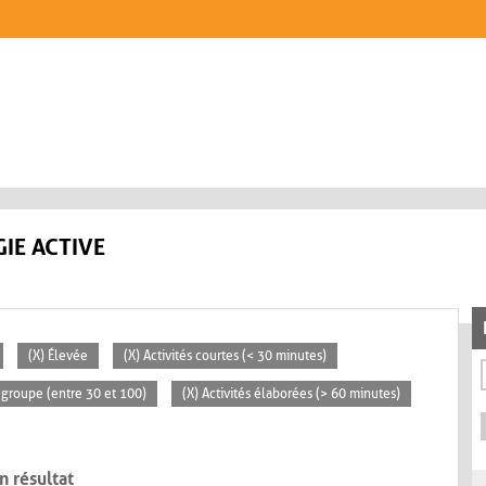
IE ACTIVE
(X) Élevée
(X) Activités courtes (< 30 minutes)
groupe (entre 30 et 100)
(X) Activités élaborées (> 60 minutes)
n résultat