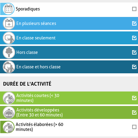
Sporadiques
En plusieurs séances
En classe seulement
Hors classe
En classe et hors classe
DURÉE DE L'ACTIVITÉ
Activités courtes (< 30
minutes)
Activités développées
(Entre 30 et 60 minutes)
Activités élaborées (> 60
minutes)