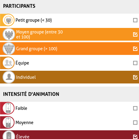
PARTICIPANTS
Petit groupe (< 30)
Moyen groupe (entre 30
et 100)
Grand groupe (> 100)
Équipe
Individuel
INTENSITÉ D'ANIMATION
Faible
Moyenne
Élevée