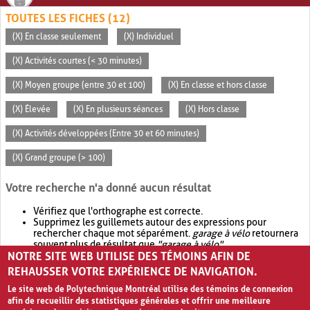
TOUTES LES FICHES (12)
(X) En classe seulement
(X) Individuel
(X) Activités courtes (< 30 minutes)
(X) Moyen groupe (entre 30 et 100)
(X) En classe et hors classe
(X) Élevée
(X) En plusieurs séances
(X) Hors classe
(X) Activités développées (Entre 30 et 60 minutes)
(X) Grand groupe (> 100)
Votre recherche n'a donné aucun résultat
Vérifiez que l'orthographe est correcte.
Supprimez les guillemets autour des expressions pour
rechercher chaque mot séparément.
garage à vélo
retournera
souvent plus de résultat que
"garage à vélo"
.
NOTRE SITE WEB UTILISE DES TÉMOINS AFIN DE
Envisagez d'élargir votre recherche avec
OR
.
garage OR vélo
retournera souvent plus de résultat que
garage à vélo
.
REHAUSSER VOTRE EXPÉRIENCE DE NAVIGATION.
Le site web de Polytechnique Montréal utilise des témoins de connexion
afin de recueillir des statistiques générales et offrir une meilleure