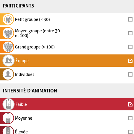
PARTICIPANTS
Petit groupe (< 30)
Moyen groupe (entre 30
et 100)
Grand groupe (> 100)
Équipe
Individuel
INTENSITÉ D'ANIMATION
Faible
Moyenne
Élevée