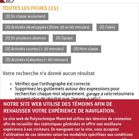
TOUTES LES FICHES (25)
(X) En classe seulement
(X) Activités développées (Entre 30 et 60 minutes)
(X) Faible
(X) En plusieurs séances
(X) Équipe
(X) Activités courtes (< 30 minutes)
(X) Hors classe
(X) Activités élaborées (> 60 minutes)
Votre recherche n'a donné aucun résultat
Vérifiez que l'orthographe est correcte.
Supprimez les guillemets autour des expressions pour
rechercher chaque mot séparément.
garage à vélo
retournera
souvent plus de résultat que
"garage à vélo"
.
NOTRE SITE WEB UTILISE DES TÉMOINS AFIN DE
Envisagez d'élargir votre recherche avec
OR
.
garage OR vélo
retournera souvent plus de résultat que
garage à vélo
.
REHAUSSER VOTRE EXPÉRIENCE DE NAVIGATION.
Le site web de Polytechnique Montréal utilise des témoins de connexion
afin de recueillir des statistiques générales et offrir une meilleure
expérience à ses visiteurs. En naviguant sur le site, vous acceptez
l’utilisation de ces témoins selon les modalités spécifiées aux conditions