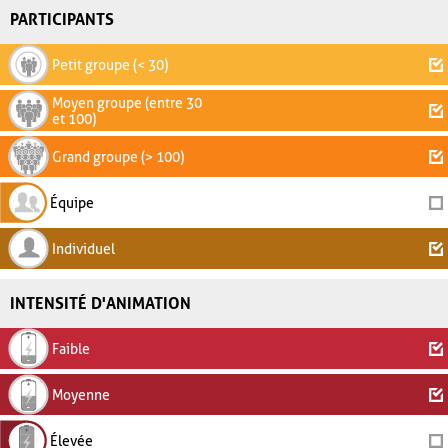
PARTICIPANTS
Petit groupe (< 30)
Moyen groupe (entre 30
et 100)
Grand groupe (> 100)
Équipe
Individuel
INTENSITÉ D'ANIMATION
Faible
Moyenne
Élevée