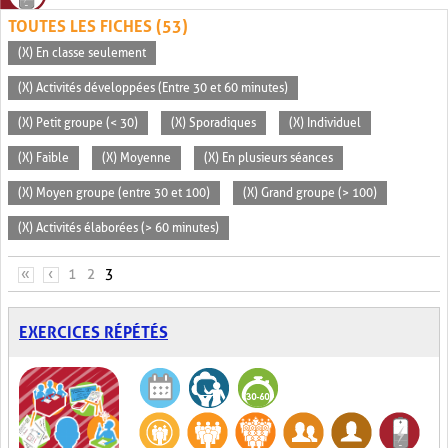
TOUTES LES FICHES (53)
(X) En classe seulement
(X) Activités développées (Entre 30 et 60 minutes)
(X) Petit groupe (< 30)
(X) Sporadiques
(X) Individuel
(X) Faible
(X) Moyenne
(X) En plusieurs séances
(X) Moyen groupe (entre 30 et 100)
(X) Grand groupe (> 100)
(X) Activités élaborées (> 60 minutes)
PAGES
«
‹
1
2
3
EXERCICES RÉPÉTÉS