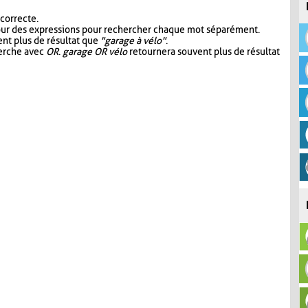
 correcte.
our des expressions pour rechercher chaque mot séparément.
nt plus de résultat que
"garage à vélo"
.
herche avec
OR
.
garage OR vélo
retournera souvent plus de résultat