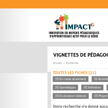
Aller au contenu principal
VIGNETTES DE PÉDAGOG
Accueil
Recherche
TOUTES LES FICHES (22)
(X) En classe seulement
(X) Activi
(X) Sporadiques
(X) Individuel
(X) En plusieurs séances
(X) Moyen 
Votre recherche n'a donné aucu