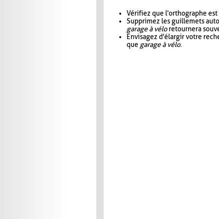
Vérifiez que l'orthographe est
Supprimez les guillemets aut
garage à vélo
retournera souve
Envisagez d'élargir votre rec
que
garage à vélo
.