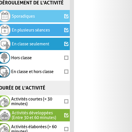
DÉROULEMENT DE L'ACTIVITÉ
Sporadiques
En plusieurs séances
En classe seulement
Hors classe
En classe et hors classe
DURÉE DE L'ACTIVITÉ
Activités courtes (< 30
minutes)
Activités développées
(Entre 30 et 60 minutes)
Activités élaborées (> 60
minutes)