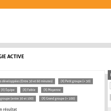
IE ACTIVE
tés développées (Entre 30 et 60 minutes)
(X) Petit groupe (< 30)
(X) Équipe
(X) Faible
(X) Moyenne
groupe (entre 30 et 100)
(X) Grand groupe (> 100)
n résultat