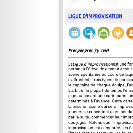
LIGUE D'IMPROVISATION
Prêt pas prêt, j’y vais!
La
Ligue d’improvisation
est une fo
permet à l’élève de devenir
acteur
scène spontanée au cours de laqu
s’affrontent. Trois types de partici
le capitaine de chaque équipe, l’arb
L’arbitre, la plupart du temps l’ens
pige au hasard une carte parmi u
déterminés à l’avance. Cette carte 
la mise en scène qui sera improvis
joueurs se concertent alors penda
par la suite, commencer leur improv
des juges. Notons que l’improvisa
improvisation est comparée, les 