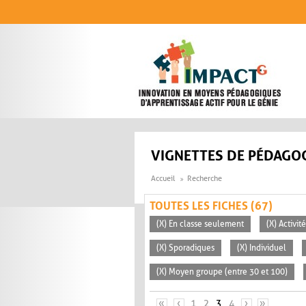
Aller au contenu principal
VIGNETTES DE PÉDAGOG
Accueil
Recherche
TOUTES LES FICHES (67)
(X) En classe seulement
(X) Activi
(X) Sporadiques
(X) Individuel
(X) Moyen groupe (entre 30 et 100)
PAGES
«
‹
1
2
3
4
›
»