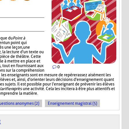
nique du
Point à
ent un point qui
ès une leçon, une
r, la lecture d'un texte ou
pièce de théâtre. Cette
e à mettre en place et
 tout en fournissant aux
0
ons sur la compréhension
t, les enseignants sont en mesure de repérer assez aisément les
s élèves et, ainsi, d'orienter leurs décisions d'enseignement quant
s sujets. Il est possible pour l'enseignant de prévenir les élèves
larifier
après une activité. Cela les incitera à être plus attentifs et
omprendre la matière.
uestions anonymes (2)
Enseignement magistral (5)
E