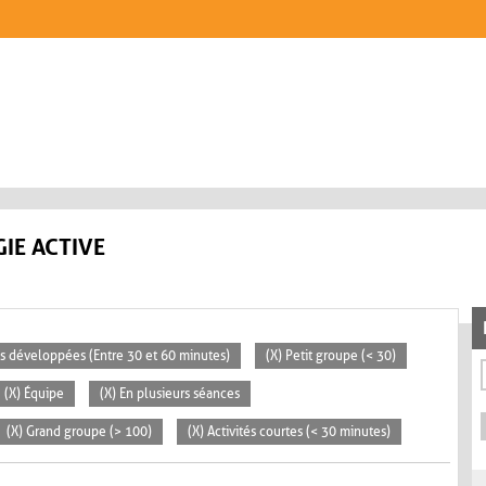
IE ACTIVE
tés développées (Entre 30 et 60 minutes)
(X) Petit groupe (< 30)
(X) Équipe
(X) En plusieurs séances
(X) Grand groupe (> 100)
(X) Activités courtes (< 30 minutes)