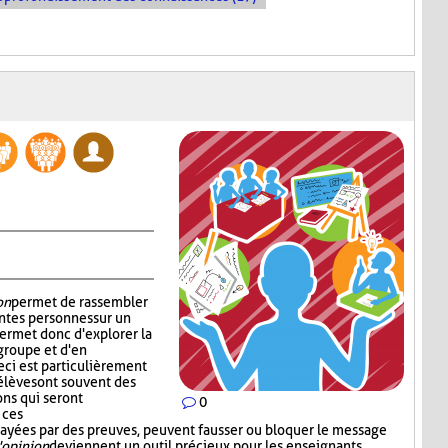
on
permet de rassembler
ntes personnes sur un
permet donc d'explorer la
groupe et d'en
ci est particulièrement
 élèves ont souvent des
ons qui seront
0
 ces
 étayées par des preuves, peuvent fausser ou bloquer le message
'opinion
deviennent un outil précieux pour les enseignants