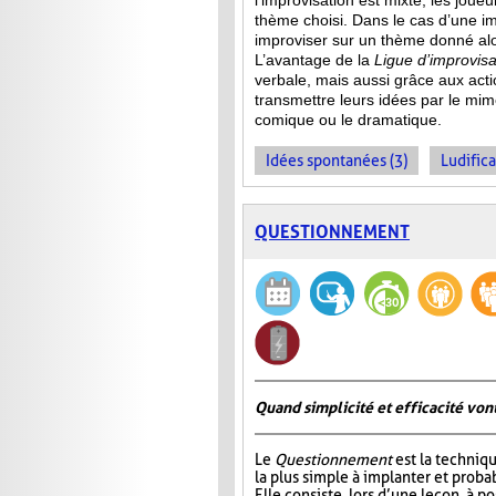
l’improvisation est mixte, les jou
thème choisi. Dans le cas d’une im
improviser sur un thème donné alor
L’avantage de la
Ligue d’improvisa
verbale, mais aussi grâce aux act
transmettre leurs idées par le mime
comique ou le dramatique.
Idées spontanées (3)
Ludifica
QUESTIONNEMENT
Quand simplicité et efficacité vont
Le
Questionnement
est la techniqu
la plus simple à implanter et probab
Elle consiste, lors d’une leçon, à p