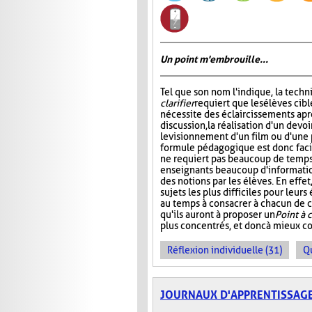
Un point m'embrouille...
Tel que son nom l'indique, la tech
clarifier
requiert que les élèves cibl
nécessite des éclaircissements apr
discussion, la réalisation d'un devoi
le visionnement d'un film ou d'une 
formule pédagogique est donc facil
ne requiert pas beaucoup de temps,
enseignants beaucoup d'informati
des notions par les élèves. En effe
sujets les plus difficiles pour leur
au temps à consacrer à chacun de ce
qu'ils auront à proposer un
Point à c
plus concentrés, et donc à mieux c
Réflexion individuelle (31)
Q
JOURNAUX D'APPRENTISSAG