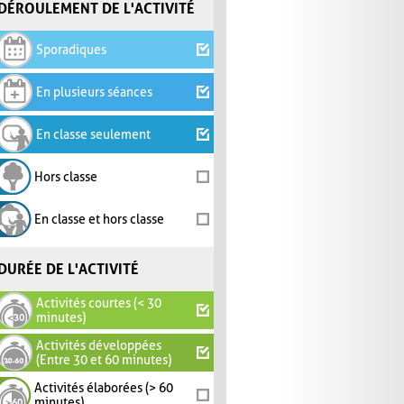
DÉROULEMENT DE L'ACTIVITÉ
Sporadiques
En plusieurs séances
En classe seulement
Hors classe
En classe et hors classe
DURÉE DE L'ACTIVITÉ
Activités courtes (< 30
minutes)
Activités développées
(Entre 30 et 60 minutes)
Activités élaborées (> 60
minutes)