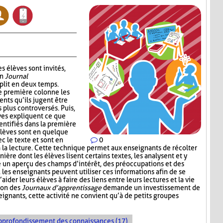
s élèves sont invités,
un
Journal
plit en deux temps.
e première colonne les
ents qu’ils jugent être
s plus controversés. Puis,
ves expliquent ce que
entifiés dans la première
élèves sont en quelque
c le texte et sont en
0
à la lecture. Cette technique permet aux enseignants de récolter
nière dont les élèves lisent certains textes, les analysent et y
e un aperçu des champs d’intérêt, des préoccupations et des
e, les enseignants peuvent utiliser ces informations afin de se
der leurs élèves à faire des liens entre leurs lectures et la vie
tion des
Journaux d’apprentissage
demande un investissement de
ignants, cette activité ne convient qu’à de petits groupes
pprofondissement des connaissances (17)