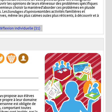
vrir les opinions de leurs élèves sur des problèmes spécifiques
 de mieux choisir la manière d'aborder ces problèmes en plus de
. Les
Sondages d'opinion
sont des activités familières et
èves, même les plus calmes ou les plus réticents, à découvrir et à
Réflexion individuelle (31)
es
propose aux élèves
e propre à leur domaine
personne est obligée de
s, comportant toutes
lèves sont invités, par la