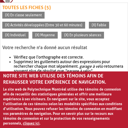
TOUTES LES FICHES (5)
(X) En classe seulement
(X) Activités développées (Entre 30 et 60 minutes)
(X) Faible
(X) Individuel
(X) Moyenne
(X) En plusieurs séances
Votre recherche n'a donné aucun résultat
Vérifiez que l'orthographe est correcte.
Supprimez les guillemets autour des expressions pour
rechercher chaque mot séparément.
garage à vélo
retournera
souvent plus de résultat que
"garage à vélo"
.
NOTRE SITE WEB UTILISE DES TÉMOINS AFIN DE
Envisagez d'élargir votre recherche avec
OR
.
garage OR vélo
retournera souvent plus de résultat que
garage à vélo
.
REHAUSSER VOTRE EXPÉRIENCE DE NAVIGATION.
Le site web de Polytechnique Montréal utilise des témoins de connexion
afin de recueillir des statistiques générales et offrir une meilleure
expérience à ses visiteurs. En naviguant sur le site, vous acceptez
l’utilisation de ces témoins selon les modalités spécifiées aux conditions
d’utilisation. Vous pouvez refuser les témoins de connexion en modifiant
vos paramètres de navigation. Pour en savoir plus sur le recours aux
témoins de connexion et sur la protection de vos renseignements
personnels,
cliquez ici
.
Avis de confidentialité et conditions d’utilisation