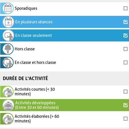
Sporadiques
En plusieurs séances
En classe seulement
Hors classe
En classe et hors classe
DURÉE DE L'ACTIVITÉ
Activités courtes (< 30
minutes)
Activités développées
(Entre 30 et 60 minutes)
Activités élaborées (> 60
minutes)