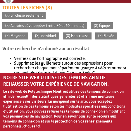
TOUTES LES FICHES (8)
(X) En classe seulement
(X) Activités développées (Entre 30 et 60 minutes)
(X) Équipe
(X) Moyenne
(X) Individuel
(X) Hors classe
(X) Élevée
Votre recherche n'a donné aucun résultat
Vérifiez que l'orthographe est correcte.
Supprimez les guillemets autour des expressions pour
rechercher chaque mot séparément.
garage à vélo
retournera
souvent plus de résultat que
"garage à vélo"
.
NOTRE SITE WEB UTILISE DES TÉMOINS AFIN DE
Envisagez d'élargir votre recherche avec
OR
.
garage OR vélo
retournera souvent plus de résultat que
garage à vélo
.
REHAUSSER VOTRE EXPÉRIENCE DE NAVIGATION.
Le site web de Polytechnique Montréal utilise des témoins de connexion
afin de recueillir des statistiques générales et offrir une meilleure
expérience à ses visiteurs. En naviguant sur le site, vous acceptez
l’utilisation de ces témoins selon les modalités spécifiées aux conditions
d’utilisation. Vous pouvez refuser les témoins de connexion en modifiant
vos paramètres de navigation. Pour en savoir plus sur le recours aux
témoins de connexion et sur la protection de vos renseignements
personnels,
cliquez ici
.
Avis de confidentialité et conditions d’utilisation