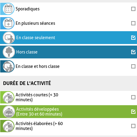
Sporadiques
En plusieurs séances
En classe seulement
Hors classe
En classe et hors classe
DURÉE DE L'ACTIVITÉ
Activités courtes (< 30
minutes)
Activités développées
(Entre 30 et 60 minutes)
Activités élaborées (> 60
minutes)