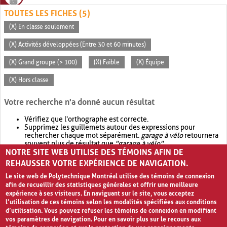
TOUTES LES FICHES (5)
(X) En classe seulement
(X) Activités développées (Entre 30 et 60 minutes)
(X) Grand groupe (> 100)
(X) Faible
(X) Équipe
(X) Hors classe
Votre recherche n'a donné aucun résultat
Vérifiez que l'orthographe est correcte.
Supprimez les guillemets autour des expressions pour
rechercher chaque mot séparément.
garage à vélo
retournera
souvent plus de résultat que
"garage à vélo"
.
NOTRE SITE WEB UTILISE DES TÉMOINS AFIN DE
Envisagez d'élargir votre recherche avec
OR
.
garage OR vélo
retournera souvent plus de résultat que
garage à vélo
.
REHAUSSER VOTRE EXPÉRIENCE DE NAVIGATION.
Le site web de Polytechnique Montréal utilise des témoins de connexion
afin de recueillir des statistiques générales et offrir une meilleure
expérience à ses visiteurs. En naviguant sur le site, vous acceptez
l’utilisation de ces témoins selon les modalités spécifiées aux conditions
d’utilisation. Vous pouvez refuser les témoins de connexion en modifiant
vos paramètres de navigation. Pour en savoir plus sur le recours aux