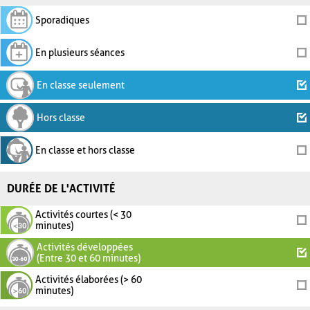
Sporadiques
En plusieurs séances
En classe seulement
Hors classe
En classe et hors classe
DURÉE DE L'ACTIVITÉ
Activités courtes (< 30
minutes)
Activités développées
(Entre 30 et 60 minutes)
Activités élaborées (> 60
minutes)