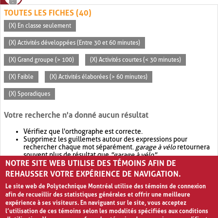
TOUTES LES FICHES (40)
(X) En classe seulement
(X) Activités développées (Entre 30 et 60 minutes)
(X) Grand groupe (> 100)
(X) Activités courtes (< 30 minutes)
(X) Faible
(X) Activités élaborées (> 60 minutes)
(X) Sporadiques
Votre recherche n'a donné aucun résultat
Vérifiez que l'orthographe est correcte.
Supprimez les guillemets autour des expressions pour
rechercher chaque mot séparément.
garage à vélo
retournera
souvent plus de résultat que
"garage à vélo"
.
NOTRE SITE WEB UTILISE DES TÉMOINS AFIN DE
Envisagez d'élargir votre recherche avec
OR
.
garage OR vélo
retournera souvent plus de résultat que
garage à vélo
.
REHAUSSER VOTRE EXPÉRIENCE DE NAVIGATION.
Le site web de Polytechnique Montréal utilise des témoins de connexion
afin de recueillir des statistiques générales et offrir une meilleure
expérience à ses visiteurs. En naviguant sur le site, vous acceptez
l’utilisation de ces témoins selon les modalités spécifiées aux conditions