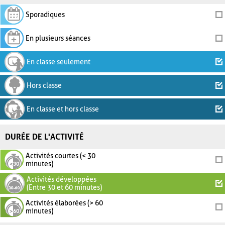
Sporadiques
En plusieurs séances
En classe seulement
Hors classe
En classe et hors classe
DURÉE DE L'ACTIVITÉ
Activités courtes (< 30
minutes)
Activités développées
(Entre 30 et 60 minutes)
Activités élaborées (> 60
minutes)