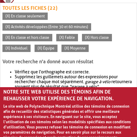
TOUTES LES FICHES (22)
(X) En classe seulement
(X) Activités développées (Entre 30 et 60 minutes)
(X) En classe et hors classe
(X) Faible
(X) Hors classe
(X) Individuel
(X) Équipe
(X) Moyenne
Votre recherche n'a donné aucun résultat
Vérifiez que l'orthographe est correcte.
Supprimez les guillemets autour des expressions pour
rechercher chaque mot séparément.
garage à vélo
retournera
souvent plus de résultat que
"garage à vélo"
.
NOTRE SITE WEB UTILISE DES TÉMOINS AFIN DE
Envisagez d'élargir votre recherche avec
OR
.
garage OR vélo
retournera souvent plus de résultat que
garage à vélo
.
REHAUSSER VOTRE EXPÉRIENCE DE NAVIGATION.
Le site web de Polytechnique Montréal utilise des témoins de connexion
afin de recueillir des statistiques générales et offrir une meilleure
expérience à ses visiteurs. En naviguant sur le site, vous acceptez
l’utilisation de ces témoins selon les modalités spécifiées aux conditions
d’utilisation. Vous pouvez refuser les témoins de connexion en modifiant
vos paramètres de navigation. Pour en savoir plus sur le recours aux