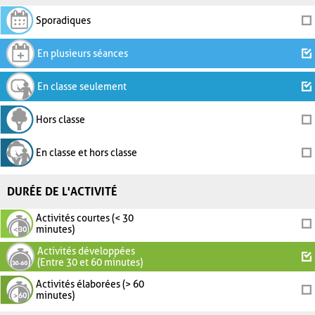
Sporadiques
En plusieurs séances
En classe seulement
Hors classe
En classe et hors classe
DURÉE DE L'ACTIVITÉ
Activités courtes (< 30
minutes)
Activités développées
(Entre 30 et 60 minutes)
Activités élaborées (> 60
minutes)