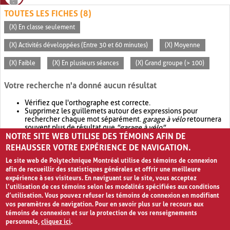
TOUTES LES FICHES (8)
(X) En classe seulement
(X) Activités développées (Entre 30 et 60 minutes)
(X) Moyenne
(X) Faible
(X) En plusieurs séances
(X) Grand groupe (> 100)
Votre recherche n'a donné aucun résultat
Vérifiez que l'orthographe est correcte.
Supprimez les guillemets autour des expressions pour
rechercher chaque mot séparément.
garage à vélo
retournera
souvent plus de résultat que
"garage à vélo"
.
NOTRE SITE WEB UTILISE DES TÉMOINS AFIN DE
Envisagez d'élargir votre recherche avec
OR
.
garage OR vélo
retournera souvent plus de résultat que
garage à vélo
.
REHAUSSER VOTRE EXPÉRIENCE DE NAVIGATION.
Le site web de Polytechnique Montréal utilise des témoins de connexion
afin de recueillir des statistiques générales et offrir une meilleure
expérience à ses visiteurs. En naviguant sur le site, vous acceptez
l’utilisation de ces témoins selon les modalités spécifiées aux conditions
d’utilisation. Vous pouvez refuser les témoins de connexion en modifiant
vos paramètres de navigation. Pour en savoir plus sur le recours aux
témoins de connexion et sur la protection de vos renseignements
personnels,
cliquez ici
.
Avis de confidentialité et conditions d’utilisation