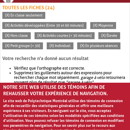
TOUTES LES FICHES (24)
(X) En classe seulement
(X) Activités développées (Entre 30 et 60 minutes)
(X) Moyenne
(X) Hors classe
(X) Activités courtes (< 30 minutes)
(X) Élevée
(X) Petit groupe (< 30)
(X) Individuel
(X) En plusieurs séances
Votre recherche n'a donné aucun résultat
Vérifiez que l'orthographe est correcte.
Supprimez les guillemets autour des expressions pour
rechercher chaque mot séparément.
garage à vélo
retournera
souvent plus de résultat que
"garage à vélo"
.
NOTRE SITE WEB UTILISE DES TÉMOINS AFIN DE
Envisagez d'élargir votre recherche avec
OR
.
garage OR vélo
retournera souvent plus de résultat que
garage à vélo
.
REHAUSSER VOTRE EXPÉRIENCE DE NAVIGATION.
Le site web de Polytechnique Montréal utilise des témoins de connexion
afin de recueillir des statistiques générales et offrir une meilleure
expérience à ses visiteurs. En naviguant sur le site, vous acceptez
l’utilisation de ces témoins selon les modalités spécifiées aux conditions
d’utilisation. Vous pouvez refuser les témoins de connexion en modifiant
vos paramètres de navigation. Pour en savoir plus sur le recours aux