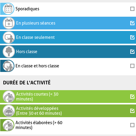
Sporadiques
En plusieurs séances
En classe seulement
Hors classe
En classe et hors classe
DURÉE DE L'ACTIVITÉ
Activités courtes (< 30
minutes)
Activités développées
(Entre 30 et 60 minutes)
Activités élaborées (> 60
minutes)