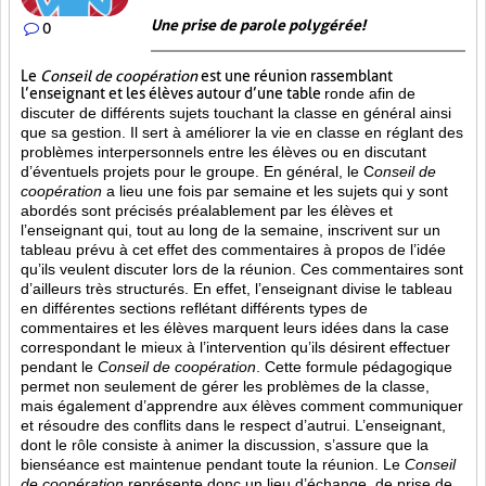
Une prise de parole polygérée!
0
Le
Conseil de coopération
est une réunion rassemblant
l’enseignant et les élèves autour d’une table
ronde afin de
discuter de différents sujets touchant la classe en général ainsi
que sa gestion. Il sert à améliorer la vie en classe en réglant des
problèmes interpersonnels entre les élèves ou en discutant
d’éventuels projets pour le groupe. En général, le C
onseil de
coopération
a lieu une fois par semaine et les sujets qui y sont
abordés sont
précisés préalablement par les élèves et
l’enseignant qui, tout au long de la semaine, inscrivent sur un
tableau prévu à cet effet des commentaires à propos de l’idée
qu’ils veulent discuter lors de la réunion. Ces commentaires sont
d’ailleurs très structurés. En effet, l’enseignant divise le tableau
en différentes sections reflétant différents types de
commentaires et les élèves marquent leurs idées dans la case
correspondant le mieux à l’intervention qu’ils désirent effectuer
pendant le
Conseil de coopération
. Cette formule pédagogique
permet non seulement de gérer les problèmes de la classe,
mais également d’apprendre aux élèves comment communiquer
et résoudre des conflits dans le respect d’autrui. L’enseignant,
dont le rôle consiste à animer la discussion, s’assure que la
bienséance est maintenue pendant toute la réunion. Le
Conseil
de coopération
représente donc un lieu d’échange, de prise de