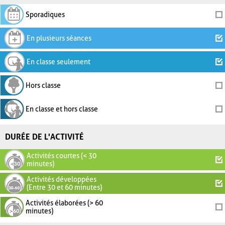
Sporadiques
En plusieurs séances
En classe seulement
Hors classe
En classe et hors classe
DURÉE DE L'ACTIVITÉ
Activités courtes (< 30
minutes)
Activités développées
(Entre 30 et 60 minutes)
Activités élaborées (> 60
minutes)