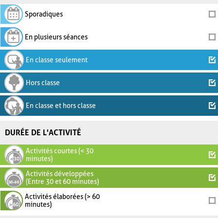
Sporadiques
En plusieurs séances
En classe seulement
Hors classe
En classe et hors classe
DURÉE DE L'ACTIVITÉ
Activités courtes (< 30
minutes)
Activités développées
(Entre 30 et 60 minutes)
Activités élaborées (> 60
minutes)