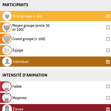
PARTICIPANTS
Petit groupe (< 30)
Moyen groupe (entre 30
et 100)
Grand groupe (> 100)
Équipe
Individuel
INTENSITÉ D'ANIMATION
Faible
Moyenne
Élevée