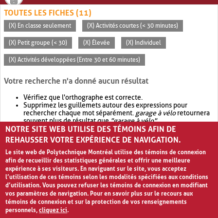
TOUTES LES FICHES (11)
(X) En classe seulement
(X) Activités courtes (< 30 minutes)
(X) Petit groupe (< 30)
(X) Élevée
(X) Individuel
(X) Activités développées (Entre 30 et 60 minutes)
Votre recherche n'a donné aucun résultat
Vérifiez que l'orthographe est correcte.
Supprimez les guillemets autour des expressions pour
rechercher chaque mot séparément.
garage à vélo
retournera
souvent plus de résultat que
"garage à vélo"
.
NOTRE SITE WEB UTILISE DES TÉMOINS AFIN DE
Envisagez d'élargir votre recherche avec
OR
.
garage OR vélo
retournera souvent plus de résultat que
garage à vélo
.
REHAUSSER VOTRE EXPÉRIENCE DE NAVIGATION.
Le site web de Polytechnique Montréal utilise des témoins de connexion
afin de recueillir des statistiques générales et offrir une meilleure
expérience à ses visiteurs. En naviguant sur le site, vous acceptez
l’utilisation de ces témoins selon les modalités spécifiées aux conditions
d’utilisation. Vous pouvez refuser les témoins de connexion en modifiant
vos paramètres de navigation. Pour en savoir plus sur le recours aux
témoins de connexion et sur la protection de vos renseignements
personnels,
cliquez ici
.
Avis de confidentialité et conditions d’utilisation