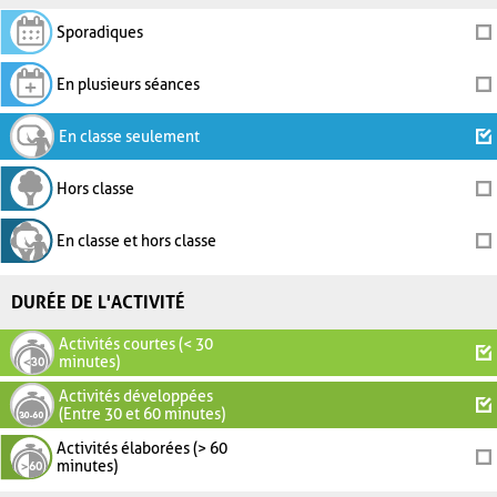
Sporadiques
En plusieurs séances
En classe seulement
Hors classe
En classe et hors classe
DURÉE DE L'ACTIVITÉ
Activités courtes (< 30
minutes)
Activités développées
(Entre 30 et 60 minutes)
Activités élaborées (> 60
minutes)