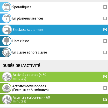
Sporadiques
En plusieurs séances
En classe seulement
Hors classe
En classe et hors classe
DURÉE DE L'ACTIVITÉ
Activités courtes (< 30
minutes)
Activités développées
(Entre 30 et 60 minutes)
Activités élaborées (> 60
minutes)