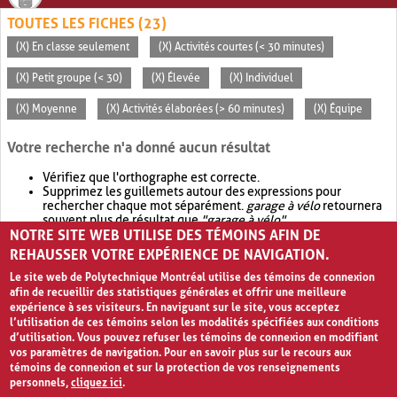
TOUTES LES FICHES (23)
(X) En classe seulement
(X) Activités courtes (< 30 minutes)
(X) Petit groupe (< 30)
(X) Élevée
(X) Individuel
(X) Moyenne
(X) Activités élaborées (> 60 minutes)
(X) Équipe
Votre recherche n'a donné aucun résultat
Vérifiez que l'orthographe est correcte.
Supprimez les guillemets autour des expressions pour
rechercher chaque mot séparément.
garage à vélo
retournera
souvent plus de résultat que
"garage à vélo"
.
NOTRE SITE WEB UTILISE DES TÉMOINS AFIN DE
Envisagez d'élargir votre recherche avec
OR
.
garage OR vélo
retournera souvent plus de résultat que
garage à vélo
.
REHAUSSER VOTRE EXPÉRIENCE DE NAVIGATION.
Le site web de Polytechnique Montréal utilise des témoins de connexion
afin de recueillir des statistiques générales et offrir une meilleure
expérience à ses visiteurs. En naviguant sur le site, vous acceptez
l’utilisation de ces témoins selon les modalités spécifiées aux conditions
d’utilisation. Vous pouvez refuser les témoins de connexion en modifiant
vos paramètres de navigation. Pour en savoir plus sur le recours aux
témoins de connexion et sur la protection de vos renseignements
personnels,
cliquez ici
.
Avis de confidentialité et conditions d’utilisation