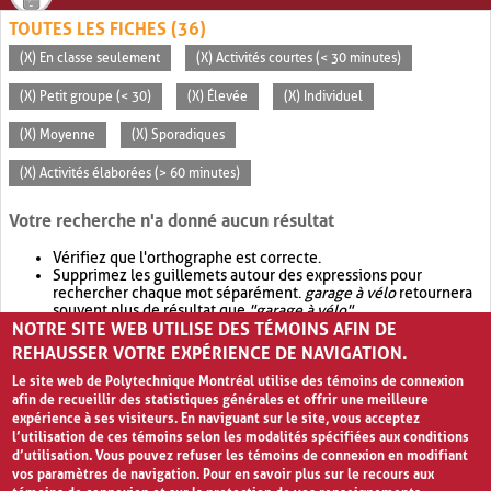
TOUTES LES FICHES (36)
(X) En classe seulement
(X) Activités courtes (< 30 minutes)
(X) Petit groupe (< 30)
(X) Élevée
(X) Individuel
(X) Moyenne
(X) Sporadiques
(X) Activités élaborées (> 60 minutes)
Votre recherche n'a donné aucun résultat
Vérifiez que l'orthographe est correcte.
Supprimez les guillemets autour des expressions pour
rechercher chaque mot séparément.
garage à vélo
retournera
souvent plus de résultat que
"garage à vélo"
.
NOTRE SITE WEB UTILISE DES TÉMOINS AFIN DE
Envisagez d'élargir votre recherche avec
OR
.
garage OR vélo
retournera souvent plus de résultat que
garage à vélo
.
REHAUSSER VOTRE EXPÉRIENCE DE NAVIGATION.
Le site web de Polytechnique Montréal utilise des témoins de connexion
afin de recueillir des statistiques générales et offrir une meilleure
expérience à ses visiteurs. En naviguant sur le site, vous acceptez
l’utilisation de ces témoins selon les modalités spécifiées aux conditions
d’utilisation. Vous pouvez refuser les témoins de connexion en modifiant
vos paramètres de navigation. Pour en savoir plus sur le recours aux