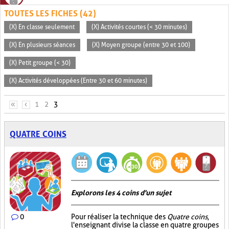
TOUTES LES FICHES (42)
(X) En classe seulement
(X) Activités courtes (< 30 minutes)
(X) En plusieurs séances
(X) Moyen groupe (entre 30 et 100)
(X) Petit groupe (< 30)
(X) Activités développées (Entre 30 et 60 minutes)
PAGES
«
‹
1
2
3
QUATRE COINS
Explorons les 4 coins d'un sujet
0
Pour réaliser la technique des
Quatre coins
,
l'enseignant divise la classe en quatre groupes