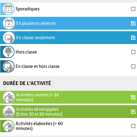
Sporadiques
En plusieurs séances
En classe seulement
Hors classe
En classe et hors classe
DURÉE DE L'ACTIVITÉ
Activités courtes (< 30
minutes)
Activités développées
(Entre 30 et 60 minutes)
Activités élaborées (> 60
minutes)