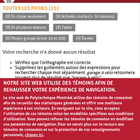
TOUTES LES FICHES (25)
(X) En classe seulement
(X) Activités courtes (< 30 minutes)
(X) En plusieurs séances
(X) Faible
(X) Moyen groupe (entre 30 et 100)
(X) Élevée
Votre recherche n'a donné aucun résultat
Vérifiez que l'orthographe est correcte.
Supprimez les guillemets autour des expressions pour
rechercher chaque mot séparément.
garage à vélo
retournera
souvent plus de résultat que
"garage à vélo"
.
NOTRE SITE WEB UTILISE DES TÉMOINS AFIN DE
Envisagez d'élargir votre recherche avec
OR
.
garage OR vélo
retournera souvent plus de résultat que
garage à vélo
.
REHAUSSER VOTRE EXPÉRIENCE DE NAVIGATION.
Le site web de Polytechnique Montréal utilise des témoins de connexion
afin de recueillir des statistiques générales et offrir une meilleure
expérience à ses visiteurs. En naviguant sur le site, vous acceptez
l’utilisation de ces témoins selon les modalités spécifiées aux conditions
d’utilisation. Vous pouvez refuser les témoins de connexion en modifiant
vos paramètres de navigation. Pour en savoir plus sur le recours aux
témoins de connexion et sur la protection de vos renseignements
personnels,
cliquez ici
.
Avis de confidentialité et conditions d’utilisation