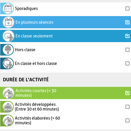
Sporadiques
En plusieurs séances
En classe seulement
Hors classe
En classe et hors classe
DURÉE DE L'ACTIVITÉ
Activités courtes (< 30
minutes)
Activités développées
(Entre 30 et 60 minutes)
Activités élaborées (> 60
minutes)