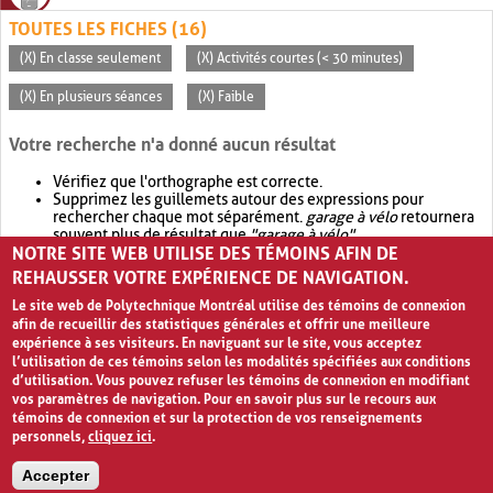
TOUTES LES FICHES (16)
(X) En classe seulement
(X) Activités courtes (< 30 minutes)
(X) En plusieurs séances
(X) Faible
Votre recherche n'a donné aucun résultat
Vérifiez que l'orthographe est correcte.
Supprimez les guillemets autour des expressions pour
rechercher chaque mot séparément.
garage à vélo
retournera
souvent plus de résultat que
"garage à vélo"
.
NOTRE SITE WEB UTILISE DES TÉMOINS AFIN DE
Envisagez d'élargir votre recherche avec
OR
.
garage OR vélo
retournera souvent plus de résultat que
garage à vélo
.
REHAUSSER VOTRE EXPÉRIENCE DE NAVIGATION.
Le site web de Polytechnique Montréal utilise des témoins de connexion
afin de recueillir des statistiques générales et offrir une meilleure
expérience à ses visiteurs. En naviguant sur le site, vous acceptez
l’utilisation de ces témoins selon les modalités spécifiées aux conditions
d’utilisation. Vous pouvez refuser les témoins de connexion en modifiant
vos paramètres de navigation. Pour en savoir plus sur le recours aux
témoins de connexion et sur la protection de vos renseignements
personnels,
cliquez ici
.
Avis de confidentialité et conditions d’utilisation
Accepter