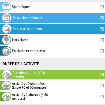
Sporadiques
En plusieurs séances
En classe seulement
Hors classe
En classe et hors classe
DURÉE DE L'ACTIVITÉ
Activités courtes (< 30
minutes)
Activités développées
(Entre 30 et 60 minutes)
Activités élaborées (> 60
minutes)