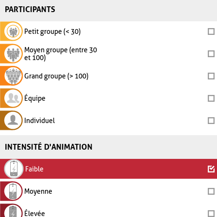
PARTICIPANTS
Petit groupe (< 30)
Moyen groupe (entre 30
et 100)
Grand groupe (> 100)
Équipe
Individuel
INTENSITÉ D'ANIMATION
Faible
Moyenne
Élevée