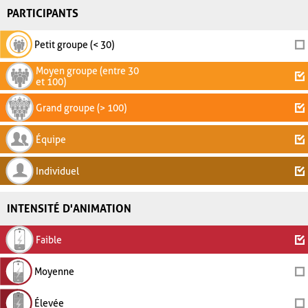
PARTICIPANTS
Petit groupe (< 30)
Moyen groupe (entre 30
et 100)
Grand groupe (> 100)
Équipe
Individuel
INTENSITÉ D'ANIMATION
Faible
Moyenne
Élevée