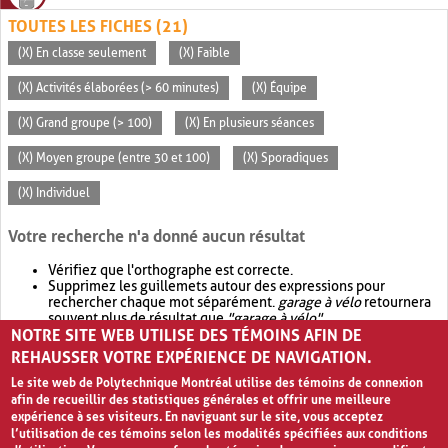
TOUTES LES FICHES (21)
(X) En classe seulement
(X) Faible
(X) Activités élaborées (> 60 minutes)
(X) Équipe
(X) Grand groupe (> 100)
(X) En plusieurs séances
(X) Moyen groupe (entre 30 et 100)
(X) Sporadiques
(X) Individuel
Votre recherche n'a donné aucun résultat
Vérifiez que l'orthographe est correcte.
Supprimez les guillemets autour des expressions pour
rechercher chaque mot séparément.
garage à vélo
retournera
souvent plus de résultat que
"garage à vélo"
.
NOTRE SITE WEB UTILISE DES TÉMOINS AFIN DE
Envisagez d'élargir votre recherche avec
OR
.
garage OR vélo
retournera souvent plus de résultat que
garage à vélo
.
REHAUSSER VOTRE EXPÉRIENCE DE NAVIGATION.
Le site web de Polytechnique Montréal utilise des témoins de connexion
afin de recueillir des statistiques générales et offrir une meilleure
expérience à ses visiteurs. En naviguant sur le site, vous acceptez
l’utilisation de ces témoins selon les modalités spécifiées aux conditions