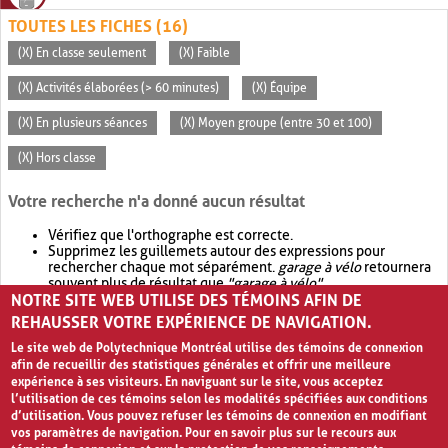
TOUTES LES FICHES (16)
(X) En classe seulement
(X) Faible
(X) Activités élaborées (> 60 minutes)
(X) Équipe
(X) En plusieurs séances
(X) Moyen groupe (entre 30 et 100)
(X) Hors classe
Votre recherche n'a donné aucun résultat
Vérifiez que l'orthographe est correcte.
Supprimez les guillemets autour des expressions pour
rechercher chaque mot séparément.
garage à vélo
retournera
souvent plus de résultat que
"garage à vélo"
.
NOTRE SITE WEB UTILISE DES TÉMOINS AFIN DE
Envisagez d'élargir votre recherche avec
OR
.
garage OR vélo
retournera souvent plus de résultat que
garage à vélo
.
REHAUSSER VOTRE EXPÉRIENCE DE NAVIGATION.
Le site web de Polytechnique Montréal utilise des témoins de connexion
afin de recueillir des statistiques générales et offrir une meilleure
expérience à ses visiteurs. En naviguant sur le site, vous acceptez
l’utilisation de ces témoins selon les modalités spécifiées aux conditions
d’utilisation. Vous pouvez refuser les témoins de connexion en modifiant
vos paramètres de navigation. Pour en savoir plus sur le recours aux