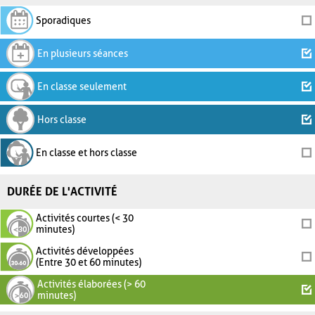
Sporadiques
En plusieurs séances
En classe seulement
Hors classe
En classe et hors classe
DURÉE DE L'ACTIVITÉ
Activités courtes (< 30
minutes)
Activités développées
(Entre 30 et 60 minutes)
Activités élaborées (> 60
minutes)