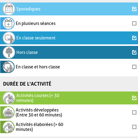
Sporadiques
En plusieurs séances
En classe seulement
Hors classe
En classe et hors classe
DURÉE DE L'ACTIVITÉ
Activités courtes (< 30
minutes)
Activités développées
(Entre 30 et 60 minutes)
Activités élaborées (> 60
minutes)