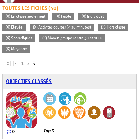
TOUTES LES FICHES (50)
(X) En classe seulement
(X) Faible
(X) Individuel
(X) Élevée
(X) Activités courtes (< 30 minutes)
(X) Hors classe
(X) Sporadiques
(X) Moyen groupe (entre 30 et 100)
(X) Moyenne
PAGES
«
‹
1
2
3
OBJECTIFS CLASSÉS
Top 3
0