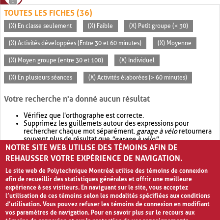
TOUTES LES FICHES (36)
(X) En classe seulement
(X) Faible
(X) Petit groupe (< 30)
(X) Activités développées (Entre 30 et 60 minutes)
(X) Moyenne
(X) Moyen groupe (entre 30 et 100)
(X) Individuel
(X) En plusieurs séances
(X) Activités élaborées (> 60 minutes)
Votre recherche n'a donné aucun résultat
Vérifiez que l'orthographe est correcte.
Supprimez les guillemets autour des expressions pour
rechercher chaque mot séparément.
garage à vélo
retournera
souvent plus de résultat que
"garage à vélo"
.
NOTRE SITE WEB UTILISE DES TÉMOINS AFIN DE
Envisagez d'élargir votre recherche avec
OR
.
garage OR vélo
retournera souvent plus de résultat que
garage à vélo
.
REHAUSSER VOTRE EXPÉRIENCE DE NAVIGATION.
Le site web de Polytechnique Montréal utilise des témoins de connexion
afin de recueillir des statistiques générales et offrir une meilleure
expérience à ses visiteurs. En naviguant sur le site, vous acceptez
l’utilisation de ces témoins selon les modalités spécifiées aux conditions
d’utilisation. Vous pouvez refuser les témoins de connexion en modifiant
vos paramètres de navigation. Pour en savoir plus sur le recours aux