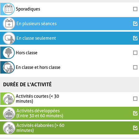
Sporadiques
En plusieurs séances
En classe seulement
Hors classe
En classe et hors classe
DURÉE DE L'ACTIVITÉ
Activités courtes (< 30
minutes)
Activités développées
(Entre 30 et 60 minutes)
Activités élaborées (> 60
minutes)