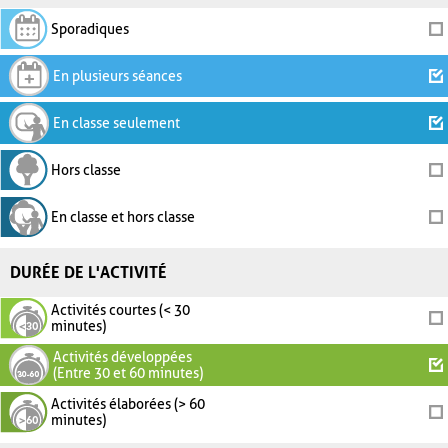
Sporadiques
En plusieurs séances
En classe seulement
Hors classe
En classe et hors classe
DURÉE DE L'ACTIVITÉ
Activités courtes (< 30
minutes)
Activités développées
(Entre 30 et 60 minutes)
Activités élaborées (> 60
minutes)