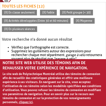
TOUTES LES FICHES (12)
(X) En classe seulement
(X) Faible
(X) Petit groupe (< 30)
(X) Activités développées (Entre 30 et 60 minutes)
(X) Moyenne
(X) En plusieurs séances
Votre recherche n'a donné aucun résultat
Vérifiez que l'orthographe est correcte.
Supprimez les guillemets autour des expressions pour
rechercher chaque mot séparément.
garage à vélo
retournera
souvent plus de résultat que
"garage à vélo"
.
NOTRE SITE WEB UTILISE DES TÉMOINS AFIN DE
Envisagez d'élargir votre recherche avec
OR
.
garage OR vélo
retournera souvent plus de résultat que
garage à vélo
.
REHAUSSER VOTRE EXPÉRIENCE DE NAVIGATION.
Le site web de Polytechnique Montréal utilise des témoins de connexion
afin de recueillir des statistiques générales et offrir une meilleure
expérience à ses visiteurs. En naviguant sur le site, vous acceptez
l’utilisation de ces témoins selon les modalités spécifiées aux conditions
d’utilisation. Vous pouvez refuser les témoins de connexion en modifiant
vos paramètres de navigation. Pour en savoir plus sur le recours aux
témoins de connexion et sur la protection de vos renseignements
personnels,
cliquez ici
.
Avis de confidentialité et conditions d’utilisation