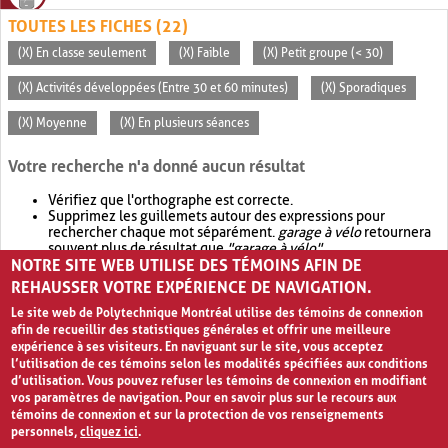
TOUTES LES FICHES (22)
(X) En classe seulement
(X) Faible
(X) Petit groupe (< 30)
(X) Activités développées (Entre 30 et 60 minutes)
(X) Sporadiques
(X) Moyenne
(X) En plusieurs séances
Votre recherche n'a donné aucun résultat
Vérifiez que l'orthographe est correcte.
Supprimez les guillemets autour des expressions pour
rechercher chaque mot séparément.
garage à vélo
retournera
souvent plus de résultat que
"garage à vélo"
.
NOTRE SITE WEB UTILISE DES TÉMOINS AFIN DE
Envisagez d'élargir votre recherche avec
OR
.
garage OR vélo
retournera souvent plus de résultat que
garage à vélo
.
REHAUSSER VOTRE EXPÉRIENCE DE NAVIGATION.
Le site web de Polytechnique Montréal utilise des témoins de connexion
afin de recueillir des statistiques générales et offrir une meilleure
expérience à ses visiteurs. En naviguant sur le site, vous acceptez
l’utilisation de ces témoins selon les modalités spécifiées aux conditions
d’utilisation. Vous pouvez refuser les témoins de connexion en modifiant
vos paramètres de navigation. Pour en savoir plus sur le recours aux
témoins de connexion et sur la protection de vos renseignements
personnels,
cliquez ici
.
Avis de confidentialité et conditions d’utilisation