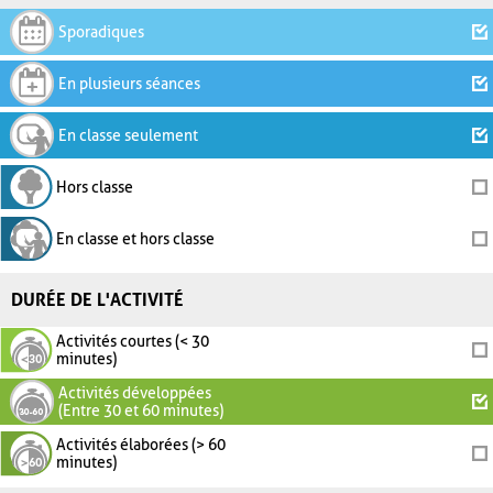
Sporadiques
En plusieurs séances
En classe seulement
Hors classe
En classe et hors classe
DURÉE DE L'ACTIVITÉ
Activités courtes (< 30
minutes)
Activités développées
(Entre 30 et 60 minutes)
Activités élaborées (> 60
minutes)