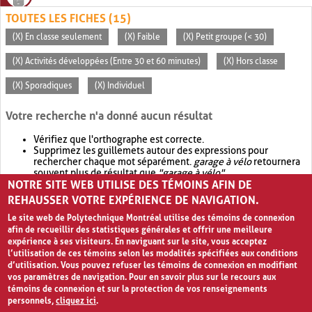
TOUTES LES FICHES (15)
(X) En classe seulement
(X) Faible
(X) Petit groupe (< 30)
(X) Activités développées (Entre 30 et 60 minutes)
(X) Hors classe
(X) Sporadiques
(X) Individuel
Votre recherche n'a donné aucun résultat
Vérifiez que l'orthographe est correcte.
Supprimez les guillemets autour des expressions pour
rechercher chaque mot séparément.
garage à vélo
retournera
souvent plus de résultat que
"garage à vélo"
.
NOTRE SITE WEB UTILISE DES TÉMOINS AFIN DE
Envisagez d'élargir votre recherche avec
OR
.
garage OR vélo
retournera souvent plus de résultat que
garage à vélo
.
REHAUSSER VOTRE EXPÉRIENCE DE NAVIGATION.
Le site web de Polytechnique Montréal utilise des témoins de connexion
afin de recueillir des statistiques générales et offrir une meilleure
expérience à ses visiteurs. En naviguant sur le site, vous acceptez
l’utilisation de ces témoins selon les modalités spécifiées aux conditions
d’utilisation. Vous pouvez refuser les témoins de connexion en modifiant
vos paramètres de navigation. Pour en savoir plus sur le recours aux
témoins de connexion et sur la protection de vos renseignements
personnels,
cliquez ici
.
Avis de confidentialité et conditions d’utilisation