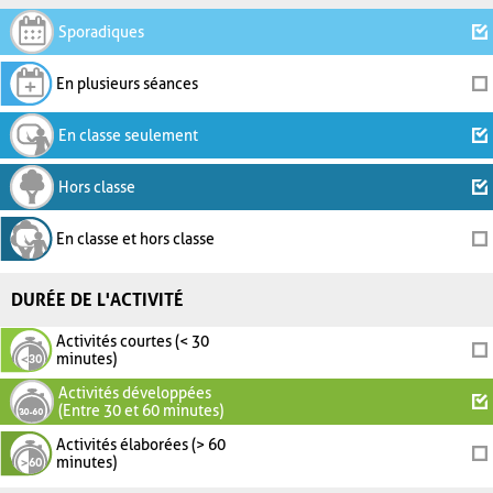
Sporadiques
En plusieurs séances
En classe seulement
Hors classe
En classe et hors classe
DURÉE DE L'ACTIVITÉ
Activités courtes (< 30
minutes)
Activités développées
(Entre 30 et 60 minutes)
Activités élaborées (> 60
minutes)