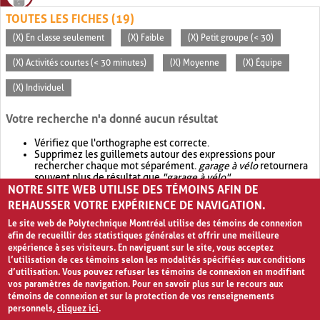
TOUTES LES FICHES (19)
(X) En classe seulement
(X) Faible
(X) Petit groupe (< 30)
(X) Activités courtes (< 30 minutes)
(X) Moyenne
(X) Équipe
(X) Individuel
Votre recherche n'a donné aucun résultat
Vérifiez que l'orthographe est correcte.
Supprimez les guillemets autour des expressions pour
rechercher chaque mot séparément.
garage à vélo
retournera
souvent plus de résultat que
"garage à vélo"
.
NOTRE SITE WEB UTILISE DES TÉMOINS AFIN DE
Envisagez d'élargir votre recherche avec
OR
.
garage OR vélo
retournera souvent plus de résultat que
garage à vélo
.
REHAUSSER VOTRE EXPÉRIENCE DE NAVIGATION.
Le site web de Polytechnique Montréal utilise des témoins de connexion
afin de recueillir des statistiques générales et offrir une meilleure
expérience à ses visiteurs. En naviguant sur le site, vous acceptez
l’utilisation de ces témoins selon les modalités spécifiées aux conditions
d’utilisation. Vous pouvez refuser les témoins de connexion en modifiant
vos paramètres de navigation. Pour en savoir plus sur le recours aux
témoins de connexion et sur la protection de vos renseignements
personnels,
cliquez ici
.
Avis de confidentialité et conditions d’utilisation