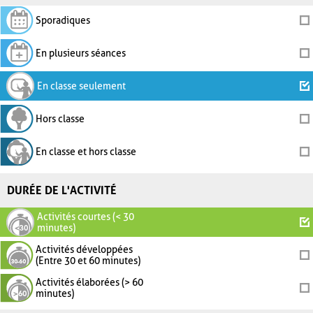
Sporadiques
En plusieurs séances
En classe seulement
Hors classe
En classe et hors classe
DURÉE DE L'ACTIVITÉ
Activités courtes (< 30
minutes)
Activités développées
(Entre 30 et 60 minutes)
Activités élaborées (> 60
minutes)