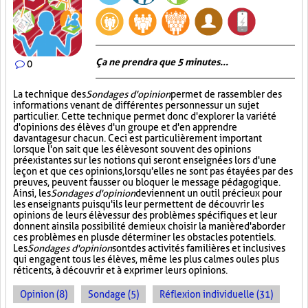
Ça ne prendra que 5 minutes...
0
La technique des
Sondages d'opinion
permet de rassembler des
informations venant de différentes personnes sur un sujet
particulier. Cette technique permet donc d'explorer la variété
d'opinions des élèves d'un groupe et d'en apprendre
davantage sur chacun. Ceci est particulièrement important
lorsque l'on sait que les élèves ont souvent des opinions
préexistantes sur les notions qui seront enseignées lors d'une
leçon et que ces opinions, lorsqu'elles ne sont pas étayées par des
preuves, peuvent fausser ou bloquer le message pédagogique.
Ainsi, les
Sondages d'opinion
deviennent un outil précieux pour
les enseignants puisqu'ils leur permettent de découvrir les
opinions de leurs élèves sur des problèmes spécifiques et leur
donnent ainsi la possibilité de mieux choisir la manière d'aborder
ces problèmes en plus de déterminer les obstacles potentiels.
Les
Sondages d'opinion
sont des activités familières et inclusives
qui engagent tous les élèves, même les plus calmes ou les plus
réticents, à découvrir et à exprimer leurs opinions.
Opinion (8)
Sondage (5)
Réflexion individuelle (31)