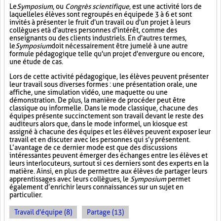
Le
Symposium
, ou
Congrès scientifique
, est une activité lors de
laquelle les élèves sont regroupés en équipe de 3 à 6 et sont
invités à présenter le fruit d'un travail ou d'un projet à leurs
collègues et à d'autres personnes d'intérêt, comme des
enseignants ou des clients industriels. En d'autres termes,
le
Symposium
doit nécessairement être jumelé à une autre
formule pédagogique telle qu'un projet d'envergure ou encore,
une étude de cas.
Lors de cette activité pédagogique, les élèves peuvent présenter
leur travail sous diverses formes : une présentation orale, une
affiche, une simulation vidéo, une maquette ou une
démonstration. De plus, la manière de procéder peut être
classique ou informelle. Dans le mode classique, chacune des
équipes présente succinctement son travail devant le reste des
auditeurs alors que, dans le mode informel, un kiosque est
assigné à chacune des équipes et les élèves peuvent exposer leur
travail et en discuter avec les personnes qui s’y présentent.
L’avantage de ce dernier mode est que des discussions
intéressantes peuvent émerger des échanges entre les élèves et
leurs interlocuteurs, surtout si ces derniers sont des experts en la
matière. Ainsi, en plus de permettre aux élèves de partager leurs
apprentissages avec leurs collègues, le
Symposium
permet
également d’enrichir leurs connaissances sur un sujet en
particulier.
Travail d'équipe (8)
Partage (13)