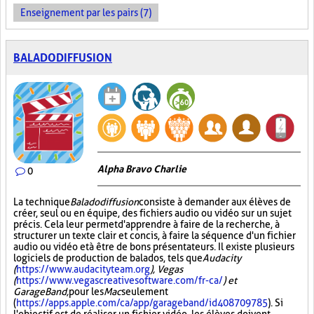
Enseignement par les pairs (7)
BALADODIFFUSION
Alpha Bravo Charlie
0
La technique
Baladodiffusion
consiste à demander aux élèves de
créer, seul ou en équipe, des fichiers audio ou vidéo sur un sujet
précis. Cela leur permet d'apprendre à faire de la recherche, à
structurer un texte clair et concis, à faire la séquence d'un fichier
audio ou vidéo et à être de bons présentateurs. Il existe plusieurs
logiciels de production de balados, tels que
Audacity
(
https://www.audacityteam.org
), Vegas
(
https://www.vegascreativesoftware.com/fr-ca/
) et
GarageBand,
pour les
Mac
seulement
(
https://apps.apple.com/ca/app/garageband/id408709785
). Si