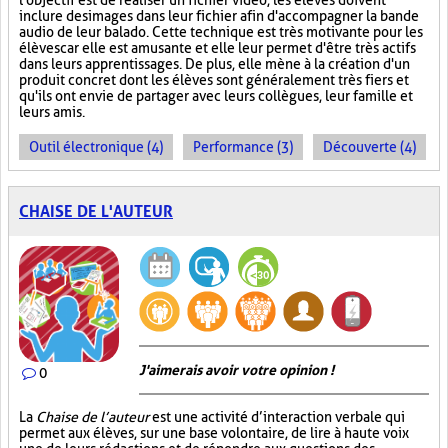
l'objectif est de réaliser un fichier vidéo, les élèves doivent
inclure des images dans leur fichier afin d'accompagner la bande
audio de leur balado. Cette technique est très motivante pour les
élèves car elle est amusante et elle leur permet d'être très actifs
dans leurs apprentissages. De plus, elle mène à la création d'un
produit concret dont les élèves sont généralement très fiers et
qu'ils ont envie de partager avec leurs collègues, leur famille et
leurs amis.
Outil électronique (4)
Performance (3)
Découverte (4)
CHAISE DE L'AUTEUR
J'aimerais avoir votre opinion !
0
La
Chaise de l’auteur
est une activité d’interaction verbale qui
permet aux élèves, sur une base volontaire, de lire à haute voix