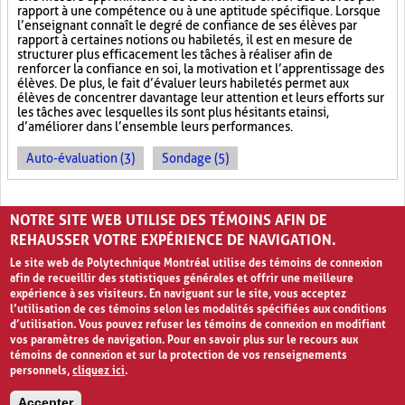
rapport à une compétence ou à une aptitude spécifique. Lorsque
l’enseignant connaît le degré de confiance de ses élèves par
rapport à certaines notions ou habiletés, il est en mesure de
structurer plus efficacement les tâches à réaliser afin de
renforcer la confiance en soi, la motivation et l’apprentissage des
élèves. De plus, le fait d’évaluer leurs habiletés permet aux
élèves de concentrer davantage leur attention et leurs efforts sur
les tâches avec lesquelles ils sont plus hésitants et ainsi,
d’améliorer dans l’ensemble leurs performances.
Auto-évaluation (3)
Sondage (5)
PAGES
NOTRE SITE WEB UTILISE DES TÉMOINS AFIN DE
«
‹
1
2
3
4
5
›
»
REHAUSSER VOTRE EXPÉRIENCE DE NAVIGATION.
Le site web de Polytechnique Montréal utilise des témoins de connexion
afin de recueillir des statistiques générales et offrir une meilleure
expérience à ses visiteurs. En naviguant sur le site, vous acceptez
l’utilisation de ces témoins selon les modalités spécifiées aux conditions
d’utilisation. Vous pouvez refuser les témoins de connexion en modifiant
vos paramètres de navigation. Pour en savoir plus sur le recours aux
témoins de connexion et sur la protection de vos renseignements
personnels,
cliquez ici
.
Avis de confidentialité et conditions d’utilisation
Accepter