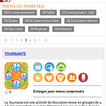
TOUTES LES FICHES (85)
(X) En classe seulement
(X) Faible
(X) Grand groupe (> 100)
(X) Équipe
(X) En classe et hors classe
(X) En plusieurs séances
(X) Hors classe
(X) Moyenne
(X) Individuel
PAGES
«
‹
1
2
3
4
5
›
»
TOURNANTE
Échanger pour mieux comprendre
0
La
Tournante
est une activité de discussion tenue en groupes de 4