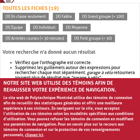
TOUTES LES FICHES (19)
(X) En classe seulement
(X) Faible
(X) Grand groupe (> 100)
(X) Équipe
(X) Individuel
(X) Moyenne
(X) Activités courtes (< 30 minutes)
(X) Petit groupe (< 30)
Votre recherche n'a donné aucun résultat
Vérifiez que l'orthographe est correcte.
Supprimez les guillemets autour des expressions pour
rechercher chaque mot séparément.
garage à vélo
retournera
souvent plus de résultat que
"garage à vélo"
.
NOTRE SITE WEB UTILISE DES TÉMOINS AFIN DE
Envisagez d'élargir votre recherche avec
OR
.
garage OR vélo
retournera souvent plus de résultat que
garage à vélo
.
REHAUSSER VOTRE EXPÉRIENCE DE NAVIGATION.
Le site web de Polytechnique Montréal utilise des témoins de connexion
afin de recueillir des statistiques générales et offrir une meilleure
expérience à ses visiteurs. En naviguant sur le site, vous acceptez
l’utilisation de ces témoins selon les modalités spécifiées aux conditions
d’utilisation. Vous pouvez refuser les témoins de connexion en modifiant
vos paramètres de navigation. Pour en savoir plus sur le recours aux
témoins de connexion et sur la protection de vos renseignements
personnels,
cliquez ici
.
Avis de confidentialité et conditions d’utilisation