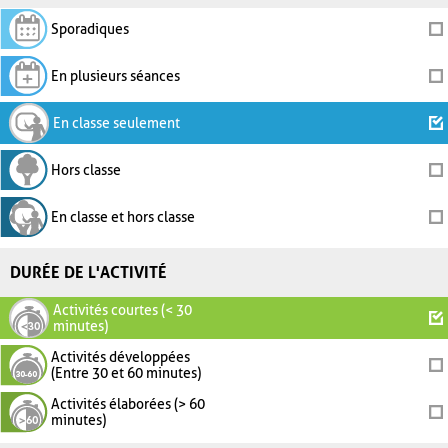
Sporadiques
En plusieurs séances
En classe seulement
Hors classe
En classe et hors classe
DURÉE DE L'ACTIVITÉ
Activités courtes (< 30
minutes)
Activités développées
(Entre 30 et 60 minutes)
Activités élaborées (> 60
minutes)