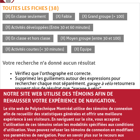
TOUTES LES FICHES (38)
(X) En classe seulement
(X) Faible
(X) Grand groupe (> 100)
(X) Activités développées (Entre 30 et 60 minutes)
(X) En classe et hors classe
(X) Moyen groupe (entre 30 et 100)
(X) Activités courtes (< 30 minutes)
(X) Équipe
Votre recherche n'a donné aucun résultat
Vérifiez que l'orthographe est correcte.
Supprimez les guillemets autour des expressions pour
rechercher chaque mot séparément.
garage à vélo
retournera
souvent plus de résultat que
"garage à vélo"
.
NOTRE SITE WEB UTILISE DES TÉMOINS AFIN DE
Envisagez d'élargir votre recherche avec
OR
.
garage OR vélo
retournera souvent plus de résultat que
garage à vélo
.
REHAUSSER VOTRE EXPÉRIENCE DE NAVIGATION.
Le site web de Polytechnique Montréal utilise des témoins de connexion
afin de recueillir des statistiques générales et offrir une meilleure
expérience à ses visiteurs. En naviguant sur le site, vous acceptez
l’utilisation de ces témoins selon les modalités spécifiées aux conditions
d’utilisation. Vous pouvez refuser les témoins de connexion en modifiant
vos paramètres de navigation. Pour en savoir plus sur le recours aux