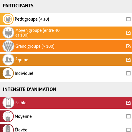
PARTICIPANTS
Petit groupe (< 30)
Moyen groupe (entre 30
et 100)
Grand groupe (> 100)
Équipe
Individuel
INTENSITÉ D'ANIMATION
Faible
Moyenne
Élevée