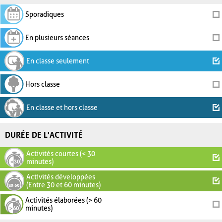
Sporadiques
En plusieurs séances
En classe seulement
Hors classe
En classe et hors classe
DURÉE DE L'ACTIVITÉ
Activités courtes (< 30
minutes)
Activités développées
(Entre 30 et 60 minutes)
Activités élaborées (> 60
minutes)