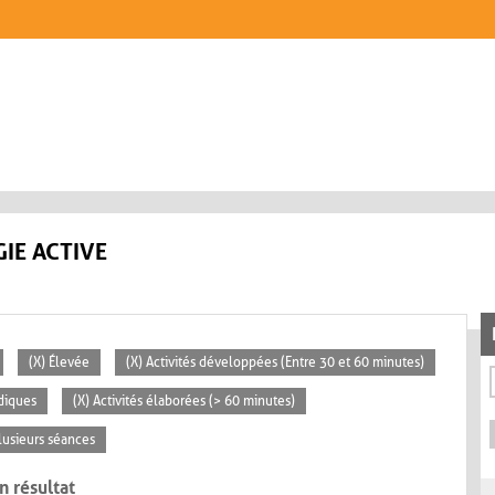
IE ACTIVE
(X) Élevée
(X) Activités développées (Entre 30 et 60 minutes)
diques
(X) Activités élaborées (> 60 minutes)
lusieurs séances
n résultat