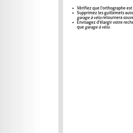
Vérifiez que l'orthographe est
Supprimez les guillemets aut
garage à vélo
retournera souve
Envisagez d'élargir votre rec
que
garage à vélo
.