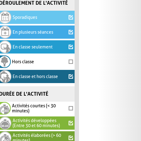
DÉROULEMENT DE L'ACTIVITÉ
Sporadiques
En plusieurs séances
En classe seulement
Hors classe
En classe et hors classe
DURÉE DE L'ACTIVITÉ
Activités courtes (< 30
minutes)
Activités développées
(Entre 30 et 60 minutes)
Activités élaborées (> 60
minutes)