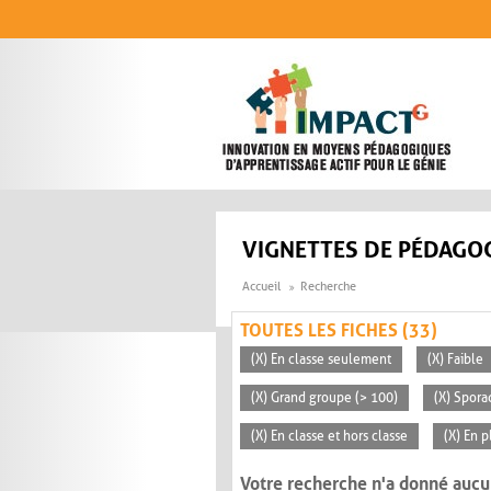
Aller au contenu principal
VIGNETTES DE PÉDAGOG
Accueil
Recherche
TOUTES LES FICHES (33)
(X) En classe seulement
(X) Faible
(X) Grand groupe (> 100)
(X) Spora
(X) En classe et hors classe
(X) En p
Votre recherche n'a donné aucu