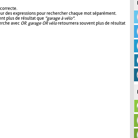
 correcte.
our des expressions pour rechercher chaque mot séparément.
nt plus de résultat que
"garage à vélo"
.
herche avec
OR
.
garage OR vélo
retournera souvent plus de résultat